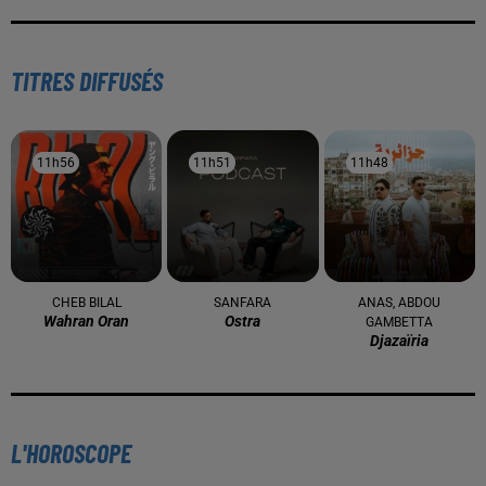
TITRES DIFFUSÉS
11h56
11h56
11h51
11h51
11h48
11h48
CHEB BILAL
SANFARA
ANAS, ABDOU
Wahran Oran
Ostra
GAMBETTA
Djazaïria
L'HOROSCOPE