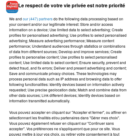
Thomas Lamy : « Nous espérons bien sur recevoir une
Le respect de votre vie privée est notre priorité
commande, mais pour le moment nous n’en savons rien »
We and
our (447) partners
do the following data processing based on
Pourquoi les laboratoires français ne commandent-ils pas ce
your consent and/or our legitimate interest: Store and/or access
test ?
information on a device; Use limited data to select advertising; Create
profiles for personalised advertising; Use profiles to select personalised
Tout simplement parce Ce que ce Test n'étant pas encore
advertising; Measure advertising performance; Measure content
performance; Understand audiences through statistics or combinations
remboursé par la sécurité sociale les distributeurs français
of data from different sources; Develop and improve services; Create
ne proposeront donc pas un dispositif qui ne l'est pas.
profiles to personalise content; Use profiles to select personalised
content; Use limited data to select content; Ensure security, prevent and
detect fraud, and fix errors; Deliver and present advertising and content;
Save and communicate privacy choices. These technologies may
process personal data such as IP address and browsing data to offer
following functionalities: Identify devices based on information actively
requested; Use precise geolocation data; Match and combine data from
other data sources; Link different devices; Identify devices based on
information transmitted automatically.
Vous pouvez accepter en cliquant sur "Accepter et fermer", ou affiner en
sélectionnant les finalités et/ou partenaires dans "Gérer mes choix".
Vous pouvez également refuser en cliquant sur "Continuer sans
accepter". Vos préférences ne s'appliqueront que pour ce site. Vous
pouvez mettre à jour vos choix, ou retirer votre consentement à tout