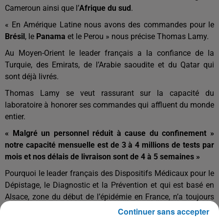
Cameroun ainsi que l’
Afrique du sud
.
« En Amérique Latine nous avons des commandes pour le
Brésil
, le
Panama
et le Perou » nous précise Thomas Lamy.
Au Moyen-Orient le leader français a la confiance de la
Turquie, des Emirats, de l’Arabie saoudite et du Qatar qui
sont déjà livrés.
Thomas Lamy se veut rassurant sur la capacité du
laboratoire à honorer ses commandes qui affluent du monde
entier.
« Malgré un personnel réduit à cause du confinement »
notre capacité mensuelle est de 3 à 4 millions de tests par
mois et nos délais de livraison sont de 4 à 5 semaines »
Pourquoi le leader français des Dispositifs Médicaux pour le
Dépistage, le Diagnostic et la Prévention et qui est basé en
Alsace, zone du début de l’épidémie en France, n’a toujours
pas eu de commande du gouvernement français ?
Continuer sans accepter