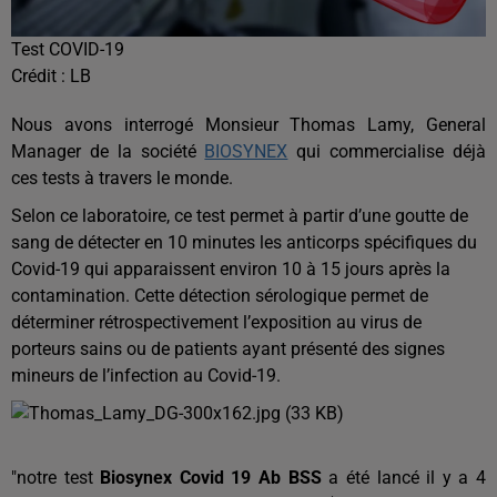
Test COVID-19
Crédit :
LB
Nous avons interrogé Monsieur Thomas Lamy, General
Manager de la société
BIOSYNEX
qui commercialise déjà
ces tests à travers le monde.
Selon ce laboratoire, ce test
permet à partir d’
une goutte de
sang
de déte
cter
en 10 minute
s l
es anticorps
spécifiques du
Covid
-
19
qui apparaissent environ 10 à 15 jour
s après l
a
contamination.
Cette détection sérologique
permet
de
déterminer
rétrospectivement
l’exposition au virus
de
porteurs sains ou de patients ayant
présenté de
s
signes
mineurs de l’infection au Covid
-
19.
"notre test
Biosynex Covid 19 Ab BSS
a été lancé il y a 4