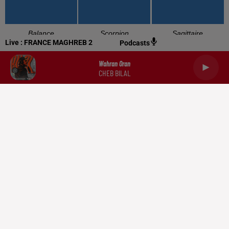
Balance
Scorpion
Sagittaire
Live :
FRANCE MAGHREB 2
Podcasts
Wahran Oran
CHEB BILAL
Capricorne
Verseau
Poissons
RADIO
NEWS
PODCASTS
DOCUMENTATION
TRIBUNES
CONTACT