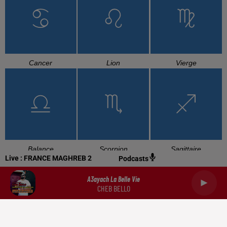
Cancer
Lion
Vierge
Balance
Scorpion
Sagittaire
Live :
FRANCE MAGHREB 2
Podcasts
A3ayach La Belle Vie
CHEB BELLO