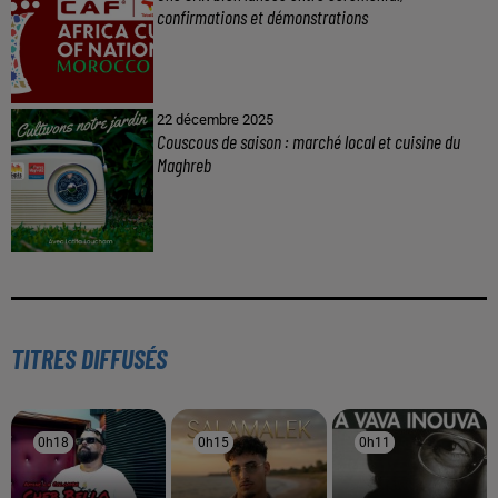
confirmations et démonstrations
22 décembre 2025
Couscous de saison : marché local et cuisine du
Maghreb
TITRES DIFFUSÉS
0h18
0h18
0h15
0h15
0h11
0h11