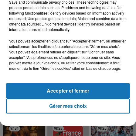
31 décembre 2025
Save and communicate privacy choices. These technologies may
Une CAN bien lancée entre cérémonial,
process personal data such as IP address and browsing data to offer
confirmations et démonstrations
following functionalities: Identify devices based on information actively
requested; Use precise geolocation data; Match and combine data from
other data sources; Link different devices; Identify devices based on
information transmitted automatically.
Vous pouvez accepter en cliquant sur "Accepter et fermer", ou affiner en
22 décembre 2025
Couscous de saison : marché local et cuisine du
sélectionnant les finalités et/ou partenaires dans "Gérer mes choix".
Vous pouvez également refuser en cliquant sur "Continuer sans
Maghreb
accepter". Vos préférences ne s'appliqueront que pour ce site. Vous
pouvez mettre à jour vos choix, ou retirer votre consentement à tout
moment via le lien "Gérer les cookies" situé en bas de chaque page.
Accepter et fermer
TITRES DIFFUSÉS
Gérer mes choix
9h31
9h31
9h28
9h28
9h25
9h25