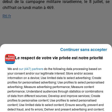
début de la campagne militaire israélienne, le 8 juillet, se
chiffrait ce lundi matin à 469.
Rtl.fr
Continuer sans accepter
Le respect de votre vie privée est notre priorité
À LA UNE
We and
our (447) partners
do the following data processing based on
your consent and/or our legitimate interest: Store and/or access
information on a device; Use limited data to select advertising; Create
16 mai 2024
profiles for personalised advertising; Use profiles to select personalised
Baya: La Muse Algérienne Qui a Charmé le Monde
advertising; Measure advertising performance; Measure content
performance; Understand audiences through statistics or combinations
of data from different sources; Develop and improve services; Create
profiles to personalise content; Use profiles to select personalised
content; Use limited data to select content; Ensure security, prevent and
detect fraud, and fix errors; Deliver and present advertising and content;