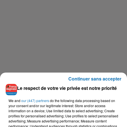
Continuer sans accepter
-
Mamadou Camara,
Le respect de votre vie privée est notre priorité
le frère de Gaye Camara tué par la
police.
We and
our (447) partners
do the following data processing based on
your consent and/or our legitimate interest: Store and/or access
information on a device; Use limited data to select advertising; Create
profiles for personalised advertising; Use profiles to select personalised
advertising; Measure advertising performance; Measure content
performance; Understand audiences through statistics or combinations