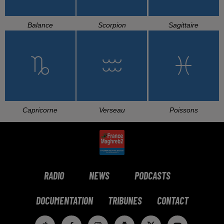
Mon Bb D'amour
Khobz El Dar
Ghanou Maana
L'HOROSCOPE
Bélier
Taureau
Gémeaux