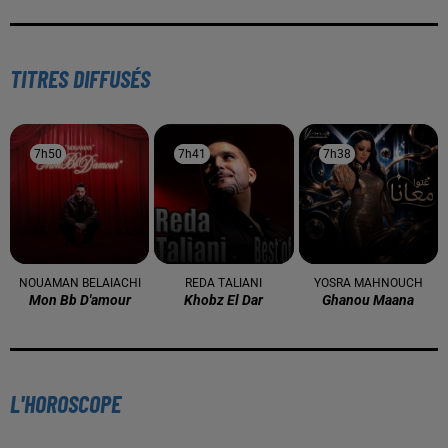
À LA UNE
16 mai 2024
Baya: La Muse Algérienne Qui a Charmé le Monde
31 décembre 2025
Une CAN bien lancée entre cérémonial,
confirmations et démonstrations