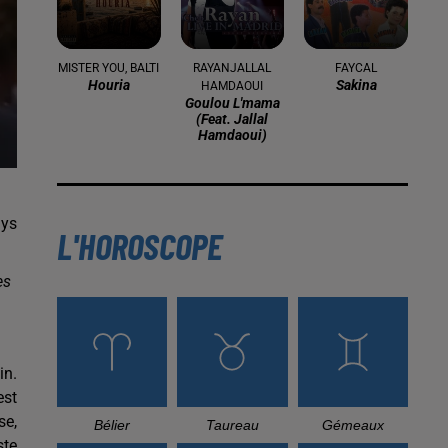
MISTER YOU, BALTI
RAYANJALLAL
FAYCAL
Houria
Sakina
HAMDAOUI
Goulou L'mama
(feat. Jallal
Hamdaoui)
ays
L'HOROSCOPE
es
in.
est
se,
Bélier
Taureau
Gémeaux
ste