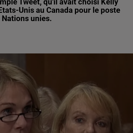
ple Tweet, qu'il avait choisi Kelly
 Etats-Unis au Canada pour le poste
 Nations unies.