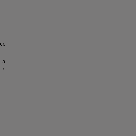
t
 de
s à
 le