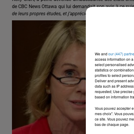
de CBC News Ottawa qui lui demandait son avis à ce sujet
de leurs propres études, et j’apprécie et respecte les deux 
We and
our (447) partn
access information on a 
select personalised ad
statistics or combinatio
profiles to select person
Deliver and present adv
data such as IP address 
requested; Use precise g
based on information tra
Vous pouvez accepter en 
mes choix". Vous pouvez
ce site. Vous pouvez met
bas de chaque page.