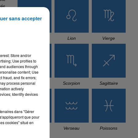
rés
uer sans accepter
Cancer
Lion
Vierge
erest: Store and/or
tising; Use profiles to
tand audiences through
personalise content; Use
 fraud, and fix errors;
 may process personal
Balance
Scorpion
Sagittaire
mation actively
vices; Identify devices
rtenaires dans "Gérer
s'appliqueront que pour
les cookies" situé en
Capricorne
Verseau
Poissons