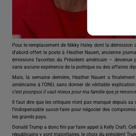
Pour le remplacement de Nikky Haley dont la démission av
d’abord offert le poste à Heather Nauert, ancienne journa
émissions favorites du Président américain – devenue po
sans aucune expérience de la politique ou des affaires d
Mais, la semaine dernière, Heather Nauert a finalement
américaine à l’ONU, sans donner de véritable explication:
c’est pourquoi il vaut mieux pour ma famille que je renonc
Il faut dire que les critiques n’ont pas manqué depuis sa
l’indispensable savoir-faire pour négocier des compromi
les grands pays.
Donald Trump a donc fini par faire appel à Kelly Craft. Cel
républicains y sont majoritaires, le choix du président Tr