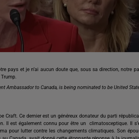
notre pays et je n’ai aucun doute que, sous sa direction, notre p
t Trump.
rrent Ambassador to Canada, is being nominated to be United Stat
Joe Craft. Ce dernier est un généreux donateur du parti républica
n. Il est également connu pour être un climatosceptique. Il s’
ma pour lutter contre les changements climatiques. Son épou
 au Canada, avait donné cette étonnante réponse à la journali