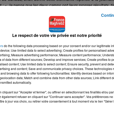
 : «
Je pense que les deux camps ont leurs propres résultats, ti
côtés de la science
».
Contin
Le respect de votre vie privée est notre priorité
ers
do the following data processing based on your consent and/or our legitimate int
device; Use limited data to select advertising; Create profiles for personalised adver
vertising; Measure advertising performance; Measure content performance; Unders
ns of data from different sources; Develop and improve services; Create profiles to 
alised content; Use limited data to select content; Ensure security, prevent and detect
ertising and content; Save and communicate privacy choices. These technologies
and browsing data to offer following functionalities: Identify devices based on infor
eolocation data; Match and combine data from other data sources; Link different de
nsmitted automatically.
cliquant sur "Accepter et fermer", ou affiner en sélectionnant les finalités et/ou pa
 également refuser en cliquant sur "Continuer sans accepter". Vos préférences ne 
tre à jour vos choix, ou retirer votre consentement à tout moment via le lien "Gérer 