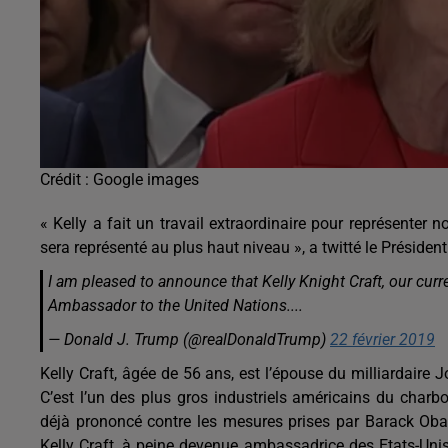
Crédit :
Google images
« Kelly a fait un travail extraordinaire pour représenter 
sera représenté au plus haut niveau », a twitté le Présiden
I am pleased to announce that Kelly Knight Craft, our cu
Ambassador to the United Nations....
— Donald J. Trump (@realDonaldTrump)
22 février 2019
Kelly Craft, âgée de 56 ans, est l’épouse du milliardaire 
C’est l’un des plus gros industriels américains du charbo
déjà prononcé contre les mesures prises par Barack Oba
Kelly Craft, à peine devenue ambassadrice des Etats-Unis