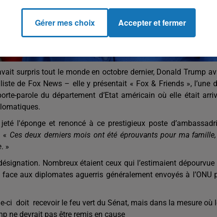
Gérer mes choix
Accepter et fermer
ait surpris tout le monde en octobre dernier, Donald Trump av
liste de Fox News – elle y présentait « Fox & Friends », l’une 
rte-parole du département d’Etat américain où elle était arri
iplomatiques.
 jeté l'éponge et renoncé à ce prestigieux poste d’ambassadr
 «
Ces deux derniers mois ont été éprouvants pour ma famille,
e
. »
 désignation. Nombreux étaient ceux qui l’estimaient dépourvue
s face aux diplomates aguerris généralement envoyés à l’ONU 
le-ci doit recevoir le feu vert du Sénat, mais dans la mesure où 
ump ne devrait pas être remis en cause