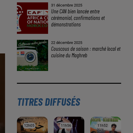
31 décembre 2025
Une CAN bien lancée entre
cérémonial, confirmations et
démonstrations
22 décembre 2025
Couscous de saison : marché local et
cuisine du Maghreb
TITRES DIFFUSÉS
12h05
12h05
11h56
11h56
11h52
11h52