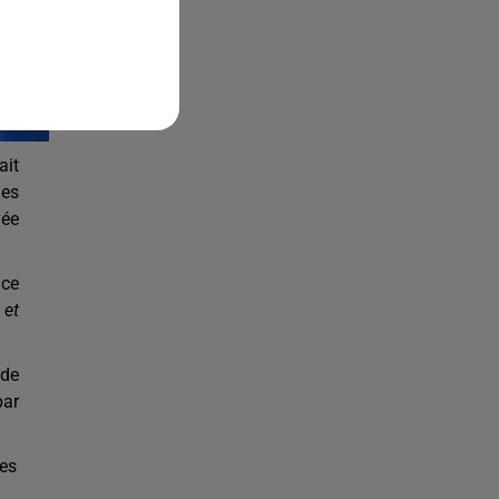
ait
des
vée
ice
 et
 de
par
les