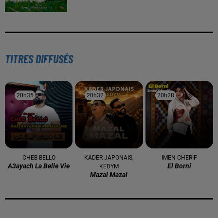
TITRES DIFFUSÉS
20h35
20h35
20h32
20h32
20h28
20h28
CHEB BELLO
KADER JAPONAIS,
IMEN CHERIF
A3ayach La Belle Vie
El Borni
KEDYM
Mazal Mazal