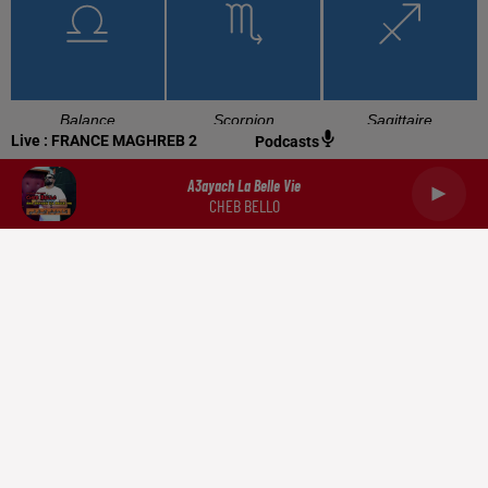
Balance
Scorpion
Sagittaire
Live :
FRANCE MAGHREB 2
Podcasts
A3ayach La Belle Vie
CHEB BELLO
Capricorne
Verseau
Poissons
RADIO
NEWS
PODCASTS