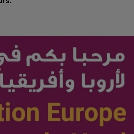
urs.
d