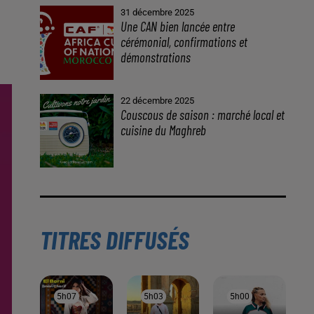
31 décembre 2025
Une CAN bien lancée entre
cérémonial, confirmations et
démonstrations
22 décembre 2025
Couscous de saison : marché local et
cuisine du Maghreb
TITRES DIFFUSÉS
5h07
5h07
5h03
5h03
5h00
5h00