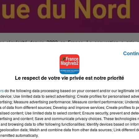
vec régularité depuis 2002 en France. La convention a pris 
itaine, depuis 2017. Elle vise le renforcement d'un nouvel axe
Contin
eprises.
miques et de synergies consacrées aux secteurs émergents à fo
 25 milliards d'euros, chaque année. Le commerce France - Magh
Le respect de votre vie privée est notre priorité
mique grâce aux milliers d'initiatives publiques et privées. Cell
 deux rives.
ers
do the following data processing based on your consent and/or our legitimate int
device; Use limited data to select advertising; Create profiles for personalised adver
 du Nord est de rapprocher les points de vues des opérateurs 
vertising; Measure advertising performance; Measure content performance; Unders
ns of data from different sources; Develop and improve services; Create profiles to 
de coopération, de manière verticale et horizontale.
alised content; Use limited data to select content; Ensure security, prevent and detect
ertising and content; Save and communicate privacy choices. These technologies
s'annonce riche de 25 exposants et partenaires, 12 conférences
and browsing data to offer following functionalities: Identify devices based on infor
z-vous d'affaire. Les participants aux deux journées viennent,
eolocation data; Match and combine data from other data sources; Link different de
es, entreprises, collectivités locales, diverses institutions et p
nsmitted automatically.