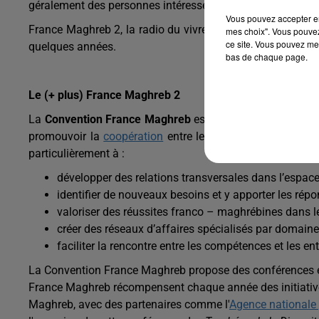
géralement des personnes intéressées par les partenaria
Vous pouvez accepter en 
France Maghreb 2, la radio du vivre ensemble entre les de
mes choix". Vous pouvez
ce site. Vous pouvez met
quelques années.
bas de chaque page.
Le (+ plus) France Maghreb 2
La
Convention France Maghreb
est une convention annue
promouvoir la
coopération
entre les acteurs économique
particulièrement à :
développer des relations transversales dans l’espac
identifier de nouveaux besoins et y apporter les rép
valoriser des réussites franco – maghrébines dans
créer des réseaux d’affaires spécialisés par domaines
faciliter la rencontre entre les compétences et les ent
La Convention France Maghreb propose des conférences et 
France Maghreb récompensent chaque année des initiative
Maghreb, avec des partenaires comme l'
Agence nationale 