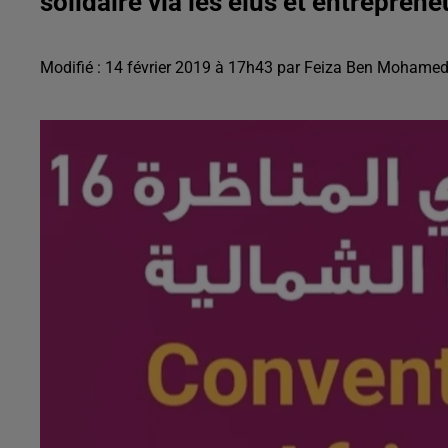
solidaire via les élus et entreprene
Modifié : 14 février 2019 à 17h43 par Feiza Ben Mohame