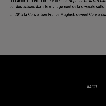
l'occasion de cette conférence, des
Trophées de la Diversit
par des actions dans le management de la diversité culture
En 2015 la Convention France Maghreb devient Conventio
RADIO