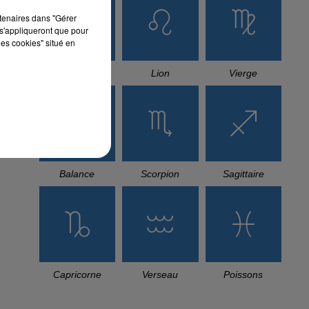
rtenaires dans "Gérer
uis
s'appliqueront que pour
les cookies" situé en
Cancer
Lion
Vierge
t à
lus
Balance
Scorpion
Sagittaire
Capricorne
Verseau
Poissons