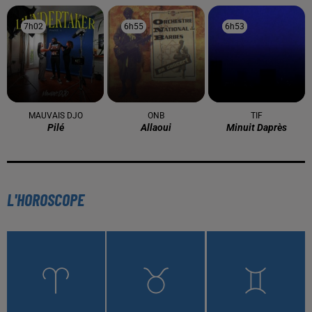
7h02
7h02
6h55
6h55
6h53
6h53
MAUVAIS DJO
ONB
TIF
Pilé
Allaoui
Minuit Daprès
L'HOROSCOPE