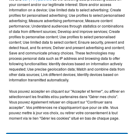
your consent and/or our legitimate interest: Store and/or access
Issad Rebrab et ses 18000 collaborateurs restent sereins et
information on a device; Use limited data to select advertising; Create
déterminés et ont pleine confiance en la justice de notre pays
profiles for personalised advertising; Use profiles to select personalised
pour faire éclater la vérité et lui permettre de recouvrer au plus
advertising; Measure advertising performance; Measure content
performance; Understand audiences through statistics or combinations
vite sa liberté. »
of data from different sources; Develop and improve services; Create
profiles to personalise content; Use profiles to select personalised
content; Use limited data to select content; Ensure security, prevent and
detect fraud, and fix errors; Deliver and present advertising and content;
Save and communicate privacy choices. These technologies may
process personal data such as IP address and browsing data to offer
following functionalities: Identify devices based on information actively
requested; Use precise geolocation data; Match and combine data from
other data sources; Link different devices; Identify devices based on
information transmitted automatically.
Vous pouvez accepter en cliquant sur "Accepter et fermer", ou affiner en
sélectionnant les finalités et/ou partenaires dans "Gérer mes choix".
Vous pouvez également refuser en cliquant sur "Continuer sans
accepter". Vos préférences ne s'appliqueront que pour ce site. Vous
pouvez mettre à jour vos choix, ou retirer votre consentement à tout
moment via le lien "Gérer les cookies" situé en bas de chaque page.