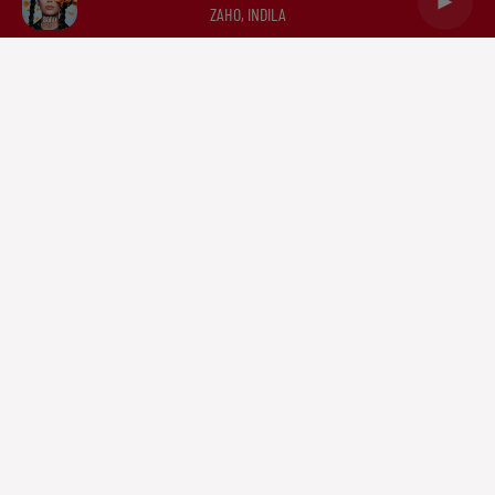
ZAHO, INDILA
Capricorne
Verseau
Poissons
RADIO
NEWS
PODCASTS
DOCUMENTATION
TRIBUNES
CONTACT
Mentions légales
Politique de confidentialité
Gestion des cookies
Plan du site