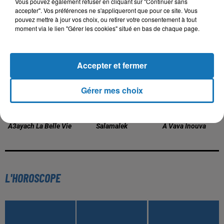
Vous pouvez également refuser en cliquant sur "Continuer sans
accepter". Vos préférences ne s'appliqueront que pour ce site. Vous
TITRES DIFFUSÉS
pouvez mettre à jour vos choix, ou retirer votre consentement à tout
moment via le lien "Gérer les cookies" situé en bas de chaque page.
0h18
0h18
0h15
0h15
0h11
0h11
Accepter et fermer
Gérer mes choix
CHEB BELLO
MOHA K
IDIR
A3ayach La Belle Vie
Salamalek
A Vava Inouva
L'HOROSCOPE