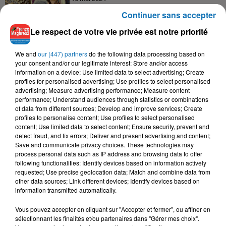
Baya: La Muse Algérienne Qui a Charmé le Monde
Continuer sans accepter
Le respect de votre vie privée est notre priorité
We and
our (447) partners
do the following data processing based on
your consent and/or our legitimate interest: Store and/or access
31 décembre 2025
information on a device; Use limited data to select advertising; Create
Une CAN bien lancée entre cérémonial,
profiles for personalised advertising; Use profiles to select personalised
confirmations et démonstrations
advertising; Measure advertising performance; Measure content
performance; Understand audiences through statistics or combinations
of data from different sources; Develop and improve services; Create
profiles to personalise content; Use profiles to select personalised
content; Use limited data to select content; Ensure security, prevent and
22 décembre 2025
detect fraud, and fix errors; Deliver and present advertising and content;
Couscous de saison : marché local et cuisine du
Save and communicate privacy choices. These technologies may
Maghreb
process personal data such as IP address and browsing data to offer
following functionalities: Identify devices based on information actively
requested; Use precise geolocation data; Match and combine data from
other data sources; Link different devices; Identify devices based on
information transmitted automatically.
Vous pouvez accepter en cliquant sur "Accepter et fermer", ou affiner en
sélectionnant les finalités et/ou partenaires dans "Gérer mes choix".