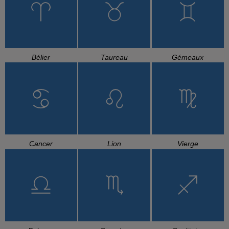
Bélier
Taureau
Gémeaux
Cancer
Lion
Vierge