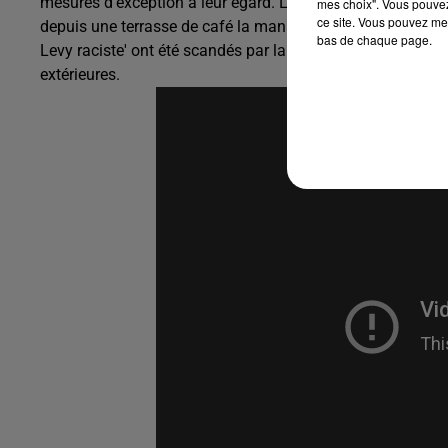
mesures d'exception à leur égard. Les manifestants ont pu 
mes choix". Vous pouvez
ce site. Vous pouvez met
depuis une terrasse de café la manifestation. Un petit attr
bas de chaque page.
Levy raciste' ont été scandés par la foule. Puis la manif
extérieures.