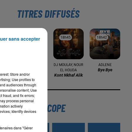
TITRES DIFFUSÉS
uer sans accepter
18h49
18h49
18h45
18h45
18h42
18h42
EL HACHMI
DJ MOULAY, NOUR
ADLENE
Bye Bye
GUEROUABI
EL HOUDA
erest: Store and/or
Adji Nsseblek
Kont Nkhaf Alik
tising; Use profiles to
tand audiences through
personalise content; Use
 fraud, and fix errors;
 may process personal
L'HOROSCOPE
us
mation actively
vices; Identify devices
er
rtenaires dans "Gérer