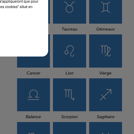
s'appliqueront que pour
les cookies" situé en
Bélier
Taureau
Gémeaux
Cancer
Lion
Vierge
Balance
Scorpion
Sagittaire