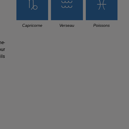
Capricorne
Verseau
Poissons
me-
our
ils