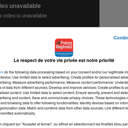
Contin
Le respect de votre vie privée est notre priorité
ers
do the following data processing based on your consent and/or our legitimate int
device; Use limited data to select advertising; Create profiles for personalised adver
vertising; Measure advertising performance; Measure content performance; Unders
ns of data from different sources; Develop and improve services; Create profiles to 
torisée par la préfecture de police. D'après les personnes
alised content; Use limited data to select content; Ensure security, prevent and detect
outenir le peuple palestinien sous les bombes. Hommes politiques,
ertising and content; Save and communicate privacy choices. These technologies
sionistes orthodoxes, jeunes et moins jeunes des quartiers... To
and browsing data to offer following functionalities: Identify devices based on infor
eolocation data; Match and combine data from other data sources; Link different de
Complice' ou encore 'Nous sommes tous des Palestiniens' ! A not
nsmitted automatically.
trouble. Contrairement à ce que faisaient croire les médias
e sont pas des sauvages. Cependant ils n'accepteront pas les
cliquant sur "Accepter et fermer", ou affiner en sélectionnant les finalités et/ou pa