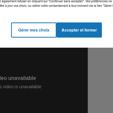
remarquer Elizabeth Levy (Causeur) qui, semble-t-il, filmait
 également refuser en cliquant sur "Continuer sans accepter". Vos préférences ne 
tre à jour vos choix, ou retirer votre consentement à tout moment via le lien "Gérer 
oupement s'est fait autour d'elle et des slogans 'Levy Sioniste,
estation a continué son chemin sans se soucier des provocations
Gérer mes choix
Accepter et fermer