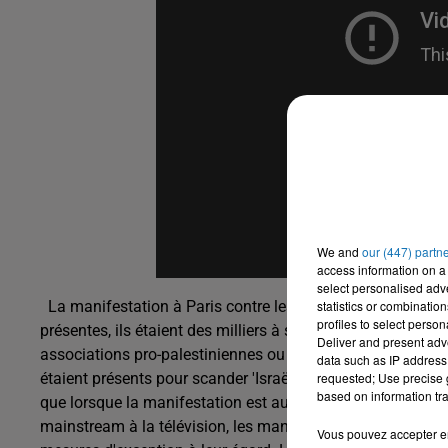
We and
our (447) partn
access information on a 
select personalised ad
statistics or combinatio
La manifestation à Paris contre les crimes à Gaza a été au
profiles to select person
présentes, ils étaient des milliers à se déplacer afin de s
Deliver and present adv
associations pro-palestiniennes ou musulmanes, juifs anti
data such as IP address 
requested; Use precise g
étaient présents pour scander 'Israël Assassin, Hollande 
based on information tra
que lorsque la manifestation est autorisée, il n'y a aucun 
mainstream à la télévision, les manifestants musulmans n
Vous pouvez accepter en 