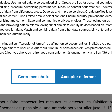
conomie du pays face à cette pandémie a été mis en place.
device; Use limited data to select advertising; Create profiles for personalised adver
vertising; Measure advertising performance; Measure content performance; Unders
 Maroc, basé à Casablanca, lundi 23 mars, le Ministère de la Sa
ns of data from different sources; Develop and improve services; Create profiles to 
 virus Covid-19.
alised content; Use limited data to select content; Ensure security, prevent and detect
ertising and content; Save and communicate privacy choices. These technologies
tions stipulant que ce stock était à l’origine destiné à l’exp
and browsing data to offer following functionalities: Identify devices based on infor
eolocation data; Match and combine data from other data sources; Link different de
pour le marché marocain ».
nsmitted automatically.
s une circulaire« en concertation avec le comité technique
cliquant sur "Accepter et fermer", ou affiner en sélectionnant les finalités et/ou pa
e l’hydroxy chloroquine et ce pour les cas confirmés au Covid-19.
 également refuser en cliquant sur "Continuer sans accepter". Vos préférences ne 
tre à jour vos choix, ou retirer votre consentement à tout moment via le lien "Gérer 
Youssef de Casablanca a mis en place un protocole thérapeuti
et, ce protocole dirigé par le Professeur Zahraoui , prescrit
e alimentaire équilibré.
Gérer mes choix
Accepter et fermer
 population de 35 millions d’habitants et disposant de 1642 lits
e des mesures de confinement drastiques, l’urgence sanitaire 
ur faire respecter les mesures et détecter les falsificati
nfinement est passible d’ une amende pouvant aller jusqu’à 1