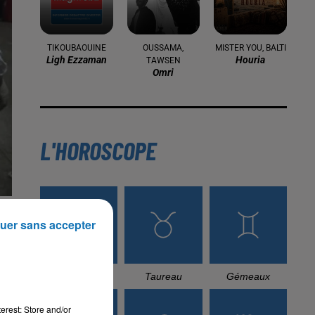
16 mai 2024
Baya: La Muse Algérienne Qui a
Charmé le Monde
31 décembre 2025
Une CAN bien lancée entre
cérémonial, confirmations et
démonstrations
22 décembre 2025
Couscous de saison : marché local et
uer sans accepter
cuisine du Maghreb
 30
erest: Store and/or