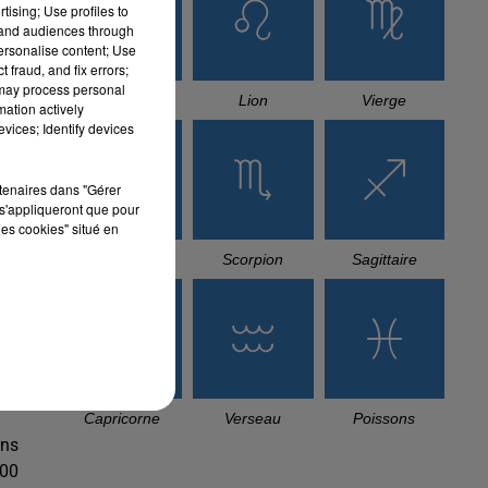
tising; Use profiles to
tand audiences through
TITRES DIFFUSÉS
nté
personalise content; Use
 fraud, and fix errors;
 may process personal
ort
mation actively
vices; Identify devices
6h27
6h27
6h24
6h24
6h21
6h21
 et
rtenaires dans "Gérer
s'appliqueront que pour
les cookies" situé en
que
TIKOUBAOUINE
OUSSAMA,
MISTER YOU, BALTI
 la
Ligh Ezzaman
Houria
TAWSEN
Omri
 en
est
L'HOROSCOPE
ons
300