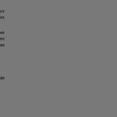
ous
les
Bélier
Taureau
Gémeaux
ses
rmi
ses
Cancer
Lion
Vierge
 de
Balance
Scorpion
Sagittaire