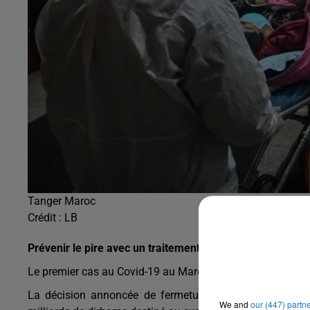
Tanger Maroc
Crédit :
LB
Prévenir le pire avec un traitement
Le premier cas au Covid-19 au Maroc a été diagnostiqué l
La décision annoncée de fermeture de l’ensemble des
We and
our (447) partn