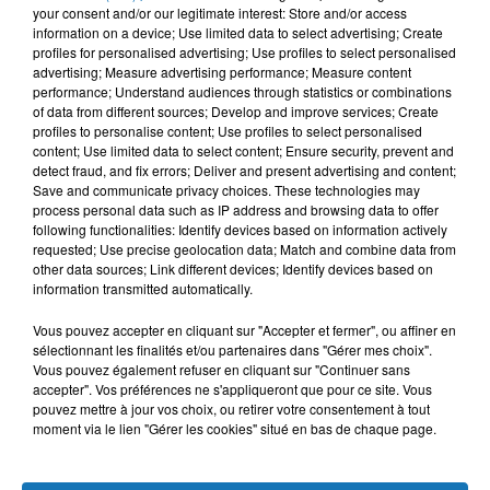
your consent and/or our legitimate interest: Store and/or access
information on a device; Use limited data to select advertising; Create
profiles for personalised advertising; Use profiles to select personalised
advertising; Measure advertising performance; Measure content
performance; Understand audiences through statistics or combinations
of data from different sources; Develop and improve services; Create
profiles to personalise content; Use profiles to select personalised
content; Use limited data to select content; Ensure security, prevent and
À LA UNE
detect fraud, and fix errors; Deliver and present advertising and content;
Save and communicate privacy choices. These technologies may
process personal data such as IP address and browsing data to offer
16 mai 2024
following functionalities: Identify devices based on information actively
Baya: La Muse Algérienne Qui a Charmé le Monde
requested; Use precise geolocation data; Match and combine data from
other data sources; Link different devices; Identify devices based on
information transmitted automatically.
Vous pouvez accepter en cliquant sur "Accepter et fermer", ou affiner en
sélectionnant les finalités et/ou partenaires dans "Gérer mes choix".
31 décembre 2025
Vous pouvez également refuser en cliquant sur "Continuer sans
Une CAN bien lancée entre cérémonial,
accepter". Vos préférences ne s'appliqueront que pour ce site. Vous
confirmations et démonstrations
pouvez mettre à jour vos choix, ou retirer votre consentement à tout
moment via le lien "Gérer les cookies" situé en bas de chaque page.