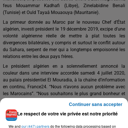
feus Mouammar Kadhafi (Libye), Zinelabidine Benali
(Tunisie) et Ould Tayaâ Mouaouya (Mauritanie).
La primeur donnée au Maroc par le nouveau Chef d’État
algérien, investi président le 19 décembre 2019, excipe d’une
volonté algérienne réelle de mettre à plat toutes les
divergences bilatérales, y compris et surtout le conflit autour
du Sahara, serpent de mer qui a longtemps empoisonné les
relations entre les deux pays frères.
Le président algérien en a solennellement annoncé la
couleur dans une interview accordée samedi 4 juillet 2020,
au palais présidentiel El Mouradia, à la chaîne d’information
en continu, France24. “Nous n’avons aucun problème avec
les Marocains”. “Nous souhaitons le plus grand bonheur et
tout le développement au peuple marocain frère”. “Nous
Continuer sans accepter
sommes ouverts à toute initiative susceptible de normaliser
Le respect de votre vie privée est notre priorité
nos relations avec nos frères marocains”…
We and
our (447) partners
do the following data processing based on