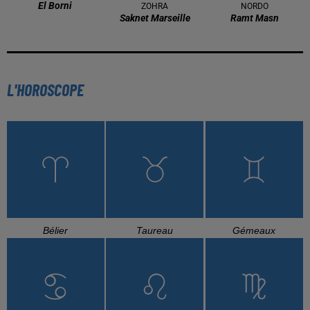
El Borni
ZOHRA
NORDO
Saknet Marseille
Ramt Masn
L'HOROSCOPE
Bélier
Taureau
Gémeaux