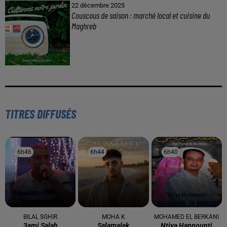
22 décembre 2025
Couscous de saison : marché local et cuisine du
Maghreb
TITRES DIFFUSÉS
6h46
6h46
6h44
6h44
6h40
6h40
BILAL SGHIR
MOHA K
MOHAMED EL BERKANI
3ami Salah
Salamalek
Ntiya Hannounti