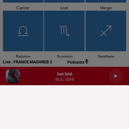
Cancer
Lion
Vierge
Balance
Scorpion
Sagittaire
Live :
FRANCE MAGHREB 2
Podcasts
3ami Salah
BILAL SGHIR
Capricorne
Verseau
Poissons