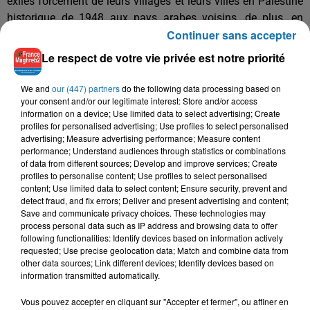
exilés forcement de leurs villages et leurs villes en Palestine
historique de 1948 aux pays arabes voisins, de plus, en
Continuer sans accepter
Cisjordanie et dans la bande de Gaza.
Le respect de votre vie privée est notre priorité
Pendant la Nakba, l’occupation israélienne a contrôlé 774
villages et villes palestiniens, a dévasté complètement 531
We and
our (447) partners
do the following data processing based on
d’autres, en ce qui concerne le nettoyage ethnique.
your consent and/or our legitimate interest: Store and/or access
information on a device; Use limited data to select advertising; Create
En plus, 70 massacres ont été commis visant "un nettoyage
profiles for personalised advertising; Use profiles to select personalised
ethnique", où plus de 15.000 palestiniens ont été tués outre
advertising; Measure advertising performance; Measure content
le contrôle sur plus de 58% de la superficie de la Palestine
performance; Understand audiences through statistics or combinations
of data from different sources; Develop and improve services; Create
qui s'élève à environ 27.000 km².
profiles to personalise content; Use profiles to select personalised
Arrestation d'un millier de Palestiniens en deux mois
content; Use limited data to select content; Ensure security, prevent and
detect fraud, and fix errors; Deliver and present advertising and content;
Près d'un millier de Palestiniens ont été arrêtés par les forces
Save and communicate privacy choices. These technologies may
process personal data such as IP address and browsing data to offer
d'occupation israélienne durant les mois de mars et avril
following functionalities: Identify devices based on information actively
derniers, selon la Commission des prisonniers palestiniens,
requested; Use precise geolocation data; Match and combine data from
dont le bilan coïncide avec l'anniversaire de Nakba.
other data sources; Link different devices; Identify devices based on
information transmitted automatically.
Dans un communiqué, la Commission a fait état de quelque
905 Palestiniens de Cisjordanie et de la bande de Gaza
Vous pouvez accepter en cliquant sur "Accepter et fermer", ou affiner en