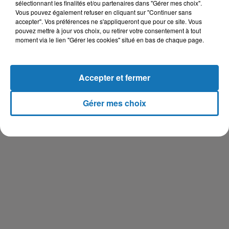
sélectionnant les finalités et/ou partenaires dans "Gérer mes choix".
arrêtés en mars et avril par les forces israéliennes, dont 133
Vous pouvez également refuser en cliquant sur "Continuer sans
mineurs et 23 femmes, portant le nombre total de détenus
accepter". Vos préférences ne s'appliqueront que pour ce site. Vous
palestiniens, à plus de 5.700 dont 45 femmes et 250
pouvez mettre à jour vos choix, ou retirer votre consentement à tout
moment via le lien "Gérer les cookies" situé en bas de chaque page.
mineurs. Parmi eux, 120 personnes ont été blessées et vingt
(20) autres hospitalisées.
A ce jour, près de 100.000 palestiniens ont été tués par les
Accepter et fermer
forces de l'occupation israélienne depuis 1948, a révélé le
Bureau central des statistiques de Palestine (PCBS) dans un
Gérer mes choix
rapport relayé lundi, par l'agence palestinienne de presse,
Wafa.