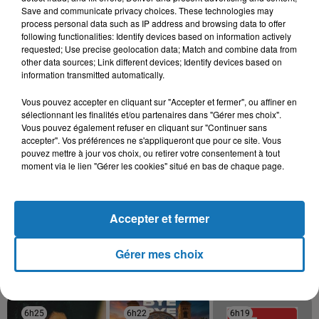
Save and communicate privacy choices. These technologies may
31 décembre 2025
process personal data such as IP address and browsing data to offer
Une CAN bien lancée entre cérémonial,
following functionalities: Identify devices based on information actively
confirmations et démonstrations
requested; Use precise geolocation data; Match and combine data from
other data sources; Link different devices; Identify devices based on
information transmitted automatically.
Vous pouvez accepter en cliquant sur "Accepter et fermer", ou affiner en
22 décembre 2025
sélectionnant les finalités et/ou partenaires dans "Gérer mes choix".
Couscous de saison : marché local et cuisine du
Vous pouvez également refuser en cliquant sur "Continuer sans
Maghreb
accepter". Vos préférences ne s'appliqueront que pour ce site. Vous
pouvez mettre à jour vos choix, ou retirer votre consentement à tout
moment via le lien "Gérer les cookies" situé en bas de chaque page.
Accepter et fermer
Gérer mes choix
TITRES DIFFUSÉS
6h25
6h25
6h22
6h22
6h19
6h19