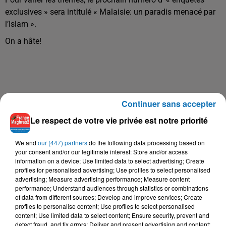
exclusives » sera intitulé « Malaisie: un paradis menacé par
l’Islam ».
On a hâte!
Continuer sans accepter
Le respect de votre vie privée est notre priorité
À LA UNE
We and
our (447) partners
do the following data processing based on
your consent and/or our legitimate interest: Store and/or access
information on a device; Use limited data to select advertising; Create
16 mai 2024
profiles for personalised advertising; Use profiles to select personalised
Baya: La Muse Algérienne Qui a Charmé le Monde
advertising; Measure advertising performance; Measure content
performance; Understand audiences through statistics or combinations
of data from different sources; Develop and improve services; Create
profiles to personalise content; Use profiles to select personalised
content; Use limited data to select content; Ensure security, prevent and
detect fraud, and fix errors; Deliver and present advertising and content;