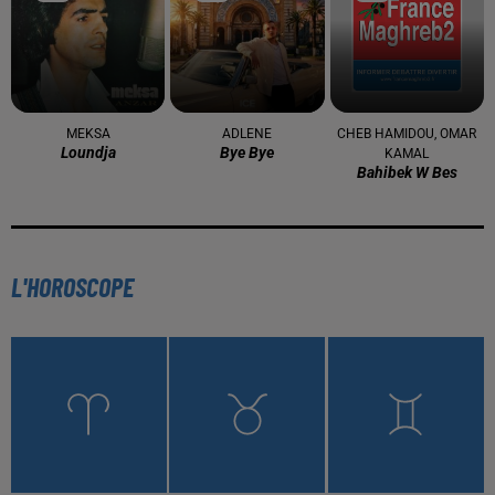
MEKSA
ADLENE
CHEB HAMIDOU, OMAR
Loundja
Bye Bye
KAMAL
Bahibek W Bes
L'HOROSCOPE