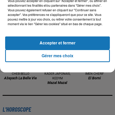
Vous pouvez accepter en cliquant sur "Accepter et fermer", ou affiner en
sélectionnant les finalités et/ou partenaires dans "Gérer mes choix".
Vous pouvez également refuser en cliquant sur "Continuer sans
accepter". Vos préférences ne s'appliqueront que pour ce site. Vous
pouvez mettre à jour vos choix, ou retirer votre consentement à tout
TITRES DIFFUSÉS
moment via le lien "Gérer les cookies" situé en bas de chaque page.
20h35
20h35
20h32
20h32
20h28
20h28
Accepter et fermer
Gérer mes choix
CHEB BELLO
KADER JAPONAIS,
IMEN CHERIF
A3ayach La Belle Vie
El Borni
KEDYM
Mazal Mazal
L'HOROSCOPE