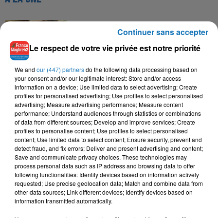
16 mai 2024
Continuer sans accepter
Baya: La Muse Algérienne Qui a Charmé le Monde
Le respect de votre vie privée est notre priorité
We and
our (447) partners
do the following data processing based on
your consent and/or our legitimate interest: Store and/or access
information on a device; Use limited data to select advertising; Create
31 décembre 2025
profiles for personalised advertising; Use profiles to select personalised
Une CAN bien lancée entre cérémonial,
advertising; Measure advertising performance; Measure content
confirmations et démonstrations
performance; Understand audiences through statistics or combinations
of data from different sources; Develop and improve services; Create
profiles to personalise content; Use profiles to select personalised
content; Use limited data to select content; Ensure security, prevent and
detect fraud, and fix errors; Deliver and present advertising and content;
22 décembre 2025
Save and communicate privacy choices. These technologies may
Couscous de saison : marché local et cuisine du
process personal data such as IP address and browsing data to offer
Maghreb
following functionalities: Identify devices based on information actively
requested; Use precise geolocation data; Match and combine data from
other data sources; Link different devices; Identify devices based on
information transmitted automatically.