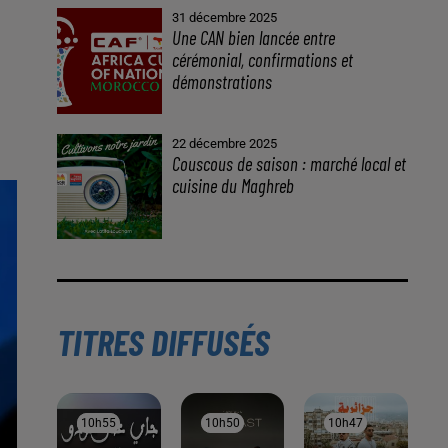
31 décembre 2025
Une CAN bien lancée entre
cérémonial, confirmations et
démonstrations
22 décembre 2025
Couscous de saison : marché local et
cuisine du Maghreb
TITRES DIFFUSÉS
10h55
10h55
10h50
10h50
10h47
10h47