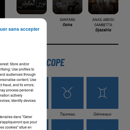
NOURI KOUFI
SANFARA
ANAS, ABDOU
Jay Ala Aoudou
Ostra
GAMBETTA
uer sans accepter
Djazaïria
L'HOROSCOPE
erest: Store and/or
tising; Use profiles to
tand audiences through
personalise content; Use
 fraud, and fix errors;
 may process personal
mation actively
vices; Identify devices
Bélier
Taureau
Gémeaux
rtenaires dans "Gérer
s'appliqueront que pour
les cookies" situé en