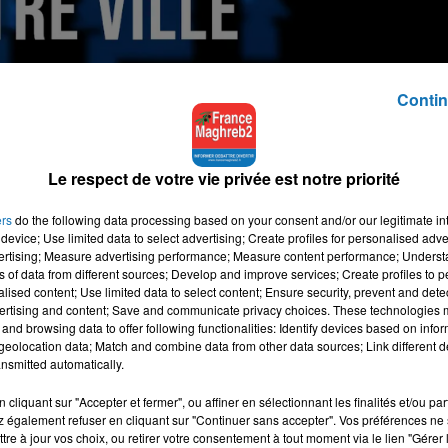
Contin
Le respect de votre vie privée est notre priorité
ce Maghreb 2 diffuse ses programmes FM & DAB+
ers
do the following data processing based on your consent and/or our legitimate int
device; Use limited data to select advertising; Create profiles for personalised adver
vertising; Measure advertising performance; Measure content performance; Unders
ns of data from different sources; Develop and improve services; Create profiles to 
alised content; Use limited data to select content; Ensure security, prevent and detect
ertising and content; Save and communicate privacy choices. These technologies
and browsing data to offer following functionalities: Identify devices based on infor
eolocation data; Match and combine data from other data sources; Link different de
nsmitted automatically.
cliquant sur "Accepter et fermer", ou affiner en sélectionnant les finalités et/ou pa
 également refuser en cliquant sur "Continuer sans accepter". Vos préférences ne 
tre à jour vos choix, ou retirer votre consentement à tout moment via le lien "Gérer 