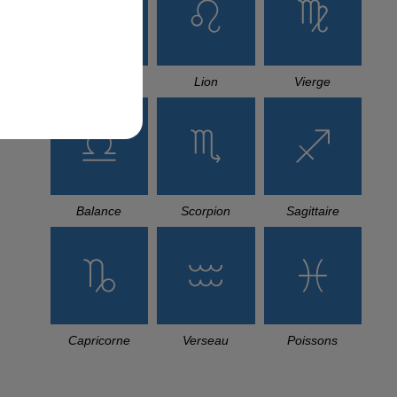
Cancer
Lion
Vierge
Balance
Scorpion
Sagittaire
Capricorne
Verseau
Poissons