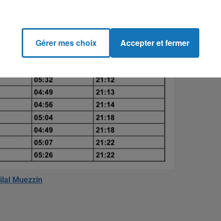
Gérer mes choix
Accepter et fermer
ilal Muezzin