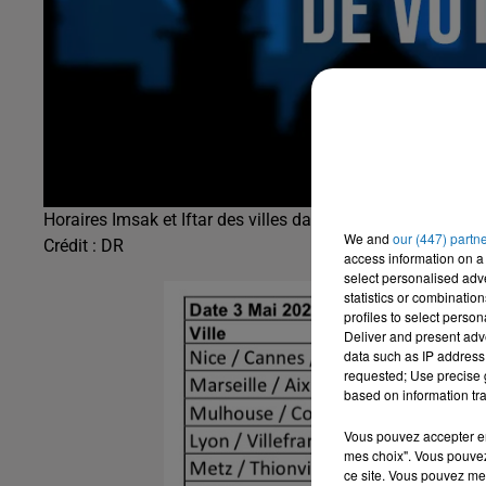
Horaires Imsak et Iftar des villes dans lesquelles Fran
We and
our (447) partn
Crédit :
DR
access information on a 
select personalised ad
statistics or combinatio
profiles to select person
Deliver and present adv
data such as IP address 
requested; Use precise g
based on information tra
Vous pouvez accepter en 
mes choix". Vous pouvez
ce site. Vous pouvez met