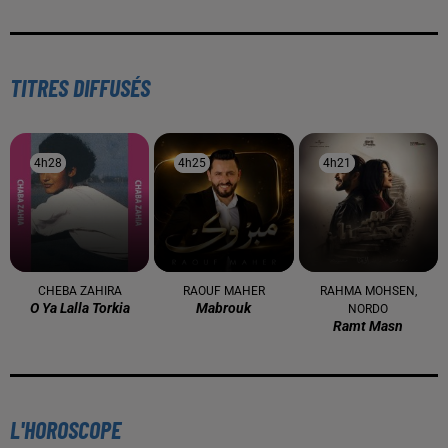
TITRES DIFFUSÉS
4h28
4h28
4h25
4h25
4h21
4h21
CHEBA ZAHIRA
RAOUF MAHER
RAHMA MOHSEN,
O Ya Lalla Torkia
Mabrouk
NORDO
Ramt Masn
L'HOROSCOPE