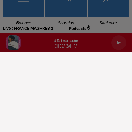
Balance
Scorpion
Sagittaire
Live :
FRANCE MAGHREB 2
Podcasts
O Ya Lalla Torkia
CHEBA ZAHIRA
Capricorne
Verseau
Poissons
RADIO
NEWS
PODCASTS
DOCUMENTATION
TRIBUNES
CONTACT