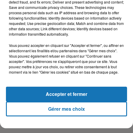
detect fraud, and fix errors; Deliver and present advertising and content;
Save and communicate privacy choices. These technologies may
Pour rappel, depuis le 17 novembre, chaque samedi, des
process personal data such as IP address and browsing data to offer
dizaines de milliers de manifestants protestent contre la
following functionalities: Identify devices based on information actively
politique « macroniste » et réclament des mesures en faveur
requested; Use precise geolocation data; Match and combine data from
other data sources; Link different devices; Identify devices based on
du pouvoir d’achat et de la justice sociale.
information transmitted automatically.
Vous pouvez accepter en cliquant sur "Accepter et fermer", ou affiner en
sélectionnant les finalités et/ou partenaires dans "Gérer mes choix".
Vous pouvez également refuser en cliquant sur "Continuer sans
accepter". Vos préférences ne s'appliqueront que pour ce site. Vous
pouvez mettre à jour vos choix, ou retirer votre consentement à tout
moment via le lien "Gérer les cookies" situé en bas de chaque page.
Accepter et fermer
Gérer mes choix