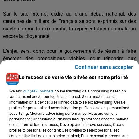
Sur le site internet dédié au grand débat national, des
centaines de milliers de Français se sont exprimés sur des
sujets comme la démocratie, la représentation nationale ou
encore la citoyenneté.
L’enjeu sera, donc, pour le gouvernement de réussir à faire
émerger des propositions viables pour répondre aux
doléances des Français.
Continuer sans accepter
Le respect de votre vie privée est notre priorité
Le grand débat se poursuivra jusqu’au 15 mars et le
président Emmanuel Macron a annoncé qu’il fera ses
We and
our (447) partners
do the following data processing based on
conclusions durant le mois suivant.
your consent and/or our legitimate interest: Store and/or access
information on a device; Use limited data to select advertising; Create
profiles for personalised advertising; Use profiles to select personalised
En attendant, le chef de l’Etat et de nombreux membres du
advertising; Measure advertising performance; Measure content
gouvernement sillonnent la France à la rencontre des
performance; Understand audiences through statistics or combinations
of data from different sources; Develop and improve services; Create
Français et des « gilets jaunes » pour tenter de sortir de la
profiles to personalise content; Use profiles to select personalised
crise.
content; Use limited data to select content; Ensure security, prevent and