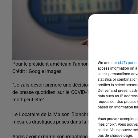
We and
our (447) partn
Pour le président américain l'annonce de la décision du d
access information on a 
Crédit :
Google images
select personalised ad
statistics or combinatio
profiles to select person
"Je vais devoir prendre une décision et j'espère que ce se
Deliver and present adv
de presse quotidien sur le COVID-19 en soutenant que le 
data such as IP address 
mort peut-être".
requested; Use precise g
based on information tra
Le Locataire de la Maison Blanche ne cache pas son exa
Vous pouvez accepter en 
mesures drastiques prises dans la foulée de la crise sani
mes choix". Vous pouvez
ce site. Vous pouvez met
bas de chaque page.
Après avoir exprimé son impatience de rouvrir l'économie a