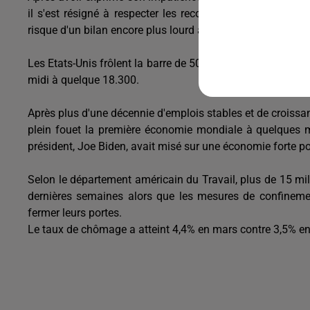
il s'est résigné à respecter les recommandations de ses 
risque d'un bilan encore plus lourd à l'heure où le pays es
Les Etats-Unis frôlent la barre de 500.000 cas de contamin
midi à quelque 18.300.
Après plus d'une décennie d'emplois stables et de croissa
plein fouet la première économie mondiale à quelques mois
président, Joe Biden, avait misé sur une économie forte 
Selon le département américain du Travail, plus de 15 mil
dernières semaines alors que les mesures de confinemen
fermer leurs portes.
Le taux de chômage a atteint 4,4% en mars contre 3,5% en 