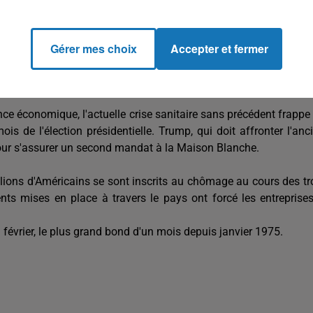
conseillers et experts en matière santé qui préviennent contre
t déjà l'épicentre mondial de la pandémie.
Gérer mes choix
Accepter et fermer
ation alors que le nombre total des décès s'établit vendredi apr
nce économique, l'actuelle crise sanitaire sans précédent frappe
 de l'élection présidentielle. Trump, qui doit affronter l'anc
pour s'assurer un second mandat à la Maison Blanche.
lions d'Américains se sont inscrits au chômage au cours des tr
ts mises en place à travers le pays ont forcé les entreprise
février, le plus grand bond d'un mois depuis janvier 1975.