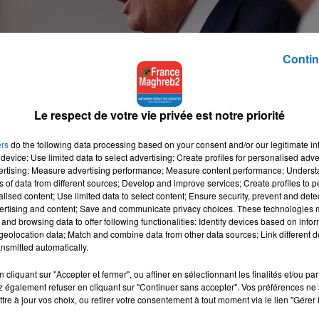
Contin
Le respect de votre vie privée est notre priorité
ers
do the following data processing based on your consent and/or our legitimate int
éconfinement est la plus importante de sa v
device; Use limited data to select advertising; Create profiles for personalised adver
vertising; Measure advertising performance; Measure content performance; Unders
ns of data from different sources; Develop and improve services; Create profiles to 
alised content; Use limited data to select content; Ensure security, prevent and detect
ra la bonne décision", a déclaré M. Trump à l'occasion de son po
ertising and content; Save and communicate privacy choices. These technologies
confinement "entraîne aussi la mort (...) Une différente forme
and browsing data to offer following functionalities: Identify devices based on infor
eolocation data; Match and combine data from other data sources; Link different de
nsmitted automatically.
spération face aux répercussions redoutables sur l'économie 
cliquant sur "Accepter et fermer", ou affiner en sélectionnant les finalités et/ou pa
taire qui menace le pays d'une profonde récession.
 également refuser en cliquant sur "Continuer sans accepter". Vos préférences ne 
tre à jour vos choix, ou retirer votre consentement à tout moment via le lien "Gérer 
u plus vite arguant que le remède ne doit pas être pire que le m