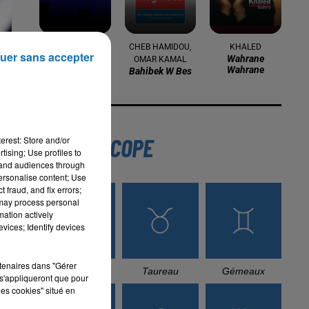
TIF
CHEB HAMIDOU,
KHALED
uer sans accepter
Minuit Daprès
Wahrane
OMAR KAMAL
Wahrane
Bahibek W Bes
L'HOROSCOPE
erest: Store and/or
tising; Use profiles to
tand audiences through
personalise content; Use
 fraud, and fix errors;
int
 may process personal
 de
mation actively
vices; Identify devices
des
rtenaires dans "Gérer
Bélier
Taureau
Gémeaux
s'appliqueront que pour
les cookies" situé en
al,