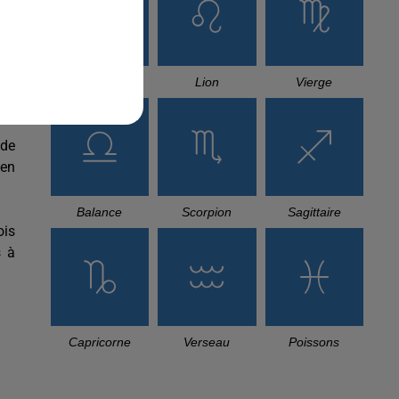
 le
ès-
Cancer
Lion
Vierge
 de
ien
Balance
Scorpion
Sagittaire
ois
s à
Capricorne
Verseau
Poissons