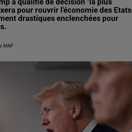
p a qualifié de décision "la plus
fixera pour rouvrir l'économie des Etats
ement drastiques enclenchées pour
s.
vec MAP