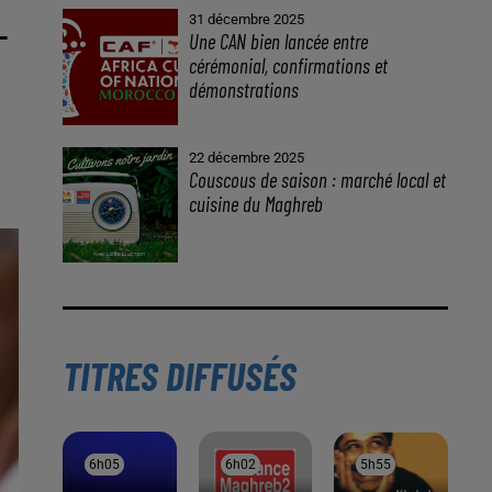
31 décembre 2025
-
Une CAN bien lancée entre
cérémonial, confirmations et
démonstrations
22 décembre 2025
Couscous de saison : marché local et
cuisine du Maghreb
TITRES DIFFUSÉS
6h05
6h05
6h02
6h02
5h55
5h55