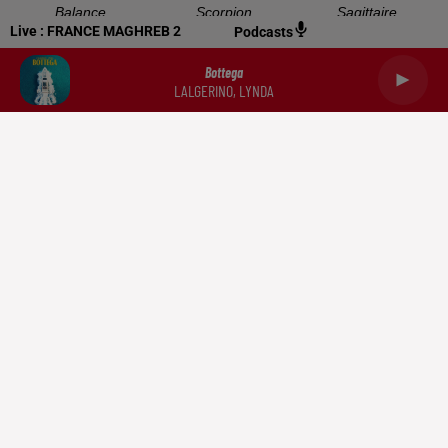
Balance
Scorpion
Sagittaire
Live :
FRANCE MAGHREB 2
Podcasts
Bottega
LALGERINO, LYNDA
Capricorne
Verseau
Poissons
RADIO
NEWS
PODCASTS
DOCUMENTATION
TRIBUNES
CONTACT