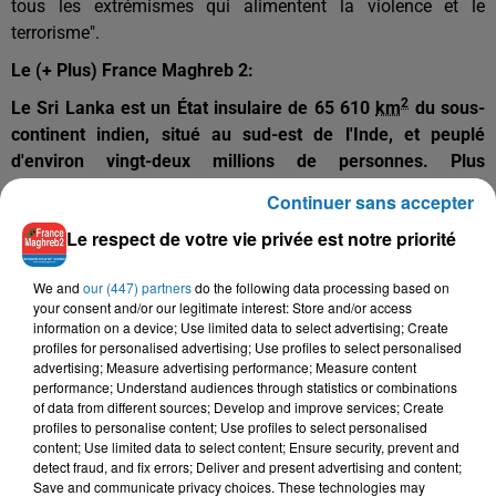
tous les extrémismes qui alimentent la violence et le
terrorisme".
Le (+ Plus) France Maghreb 2:
2
Le
Sri Lanka
est un
État
insulaire de 65 610
km
du
sous-
continent indien
, situé au sud-est de l'
Inde
, et peuplé
d'environ vingt-deux millions de personnes. Plus
d'information sur ce pays
Cliquez
Continuer sans accepter
Le respect de votre vie privée est notre priorité
We and
our (447) partners
do the following data processing based on
your consent and/or our legitimate interest: Store and/or access
information on a device; Use limited data to select advertising; Create
profiles for personalised advertising; Use profiles to select personalised
advertising; Measure advertising performance; Measure content
performance; Understand audiences through statistics or combinations
of data from different sources; Develop and improve services; Create
profiles to personalise content; Use profiles to select personalised
content; Use limited data to select content; Ensure security, prevent and
detect fraud, and fix errors; Deliver and present advertising and content;
Save and communicate privacy choices. These technologies may