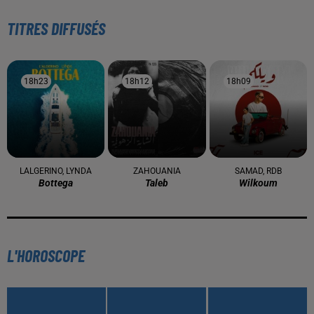
TITRES DIFFUSÉS
18h23
18h23
18h12
18h12
18h09
18h09
LALGERINO, LYNDA
ZAHOUANIA
SAMAD, RDB
Bottega
Taleb
Wilkoum
L'HOROSCOPE