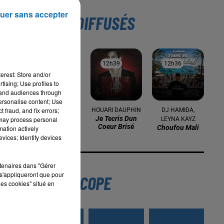
uer sans accepter
TITRES DIFFUSÉS
 la
12h50
12h50
12h39
12h39
12h36
12h36
 de
erest: Store and/or
tising; Use profiles to
tand audiences through
 un
personalise content; Use
 fraud, and fix errors;
MAUVAIS DJO
HOUARI DAUPHIN
DJ HAMIDA,
Pilé
Je Tecris Dun
 may process personal
LEYNA KAYZ
Coeur Brisé
Choufou Mali
mation actively
vices; Identify devices
rtenaires dans "Gérer
s'appliqueront que pour
L'HOROSCOPE
les cookies" situé en