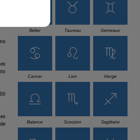
Bélier
Taureau
Gémeaux
ons
les
nts
Cancer
Lion
Vierge
H00
des
Balance
Scorpion
Sagittaire
 de