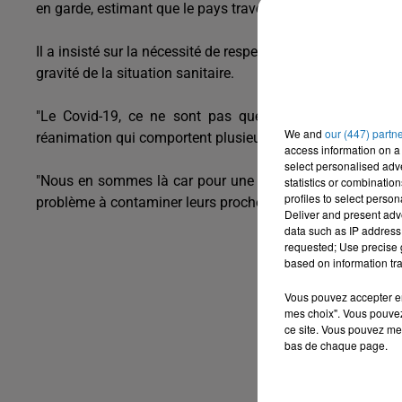
en garde, estimant que le pays traverse "la pire crise sanita
Il a insisté sur la nécessité de respecter les mesures sanit
gravité de la situation sanitaire.
"Le Covid-19, ce ne sont pas que des chiffres, ce sont
We and
our (447) partn
réanimation qui comportent plusieurs membres d’une même f
access information on a 
select personalised ad
"Nous en sommes là car pour une raison ou une autre les 
statistics or combinatio
profiles to select person
problème à contaminer leurs proches et leurs parents, il est 
Deliver and present adv
data such as IP address 
requested; Use precise g
based on information tra
Vous pouvez accepter en 
mes choix". Vous pouvez
ce site. Vous pouvez met
bas de chaque page.