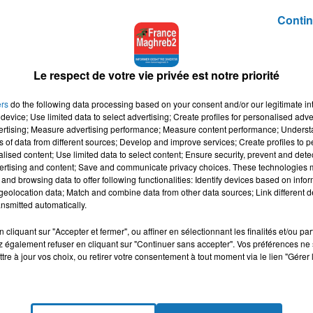
ire de son histoire".
Contin
aires et l’urgence de recourir à des mesures plus strictes au vu de
Le respect de votre vie privée est notre priorité
 des familles détruites, des familles perdues, des services
ers
do the following data processing based on your consent and/or our legitimate int
amille dont plusieurs finiront par mourir", s’alarme-t-il.
device; Use limited data to select advertising; Create profiles for personalised adver
vertising; Measure advertising performance; Measure content performance; Unders
mesures n’ont pas été respectées et si certains ne voient pas
ns of data from different sources; Develop and improve services; Create profiles to 
alised content; Use limited data to select content; Ensure security, prevent and detect
de ma responsabilité de ne pas les laisser faire", a-t-il affirmé.
ertising and content; Save and communicate privacy choices. These technologies
and browsing data to offer following functionalities: Identify devices based on infor
eolocation data; Match and combine data from other data sources; Link different de
nsmitted automatically.
cliquant sur "Accepter et fermer", ou affiner en sélectionnant les finalités et/ou pa
 également refuser en cliquant sur "Continuer sans accepter". Vos préférences ne 
tre à jour vos choix, ou retirer votre consentement à tout moment via le lien "Gérer 