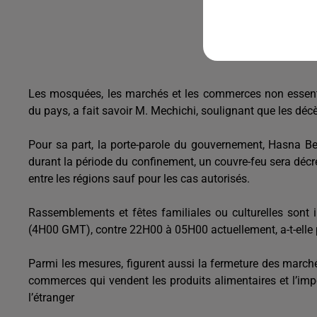
Les mosquées, les marchés et les commerces non essentie
du pays, a fait savoir M. Mechichi, soulignant que les décè
Pour sa part, la porte-parole du gouvernement, Hasna B
durant la période du confinement, un couvre-feu sera décré
entre les régions sauf pour les cas autorisés.
Rassemblements et fêtes familiales ou culturelles sont 
(4H00 GMT), contre 22H00 à 05H00 actuellement, a-t-elle 
Parmi les mesures, figurent aussi la fermeture des marc
commerces qui vendent les produits alimentaires et l’imp
l’étranger