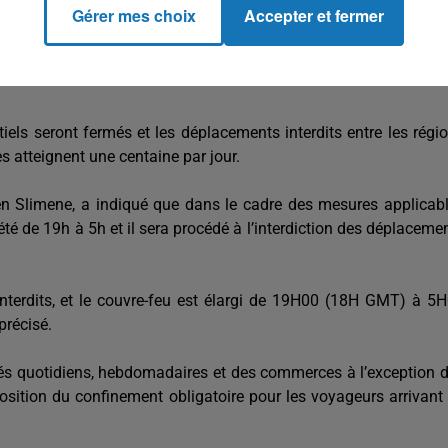
Gérer mes choix
Accepter et fermer
ls seront fermés et les déplacements interdits entre les régi
s atteignent une centaine par jour.
en Slimene, a indiqué que dans le cadre des mesures applicab
té de 19h à 5h et il sera procédé à l’interdiction des déplaceme
interdits, et le couvre-feu est élargi de 19H00 (18H GMT) à 5
précisé.
hés quotidiens, hebdomadaires et des commerces à l’exception 
osition du confinement obligatoire pour les voyageurs arrivant