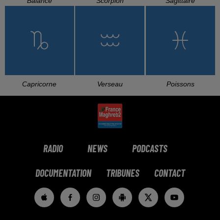
L'HOROSCOPE
Bélier
Taureau
Gémeaux
Cancer
Lion
Vierge