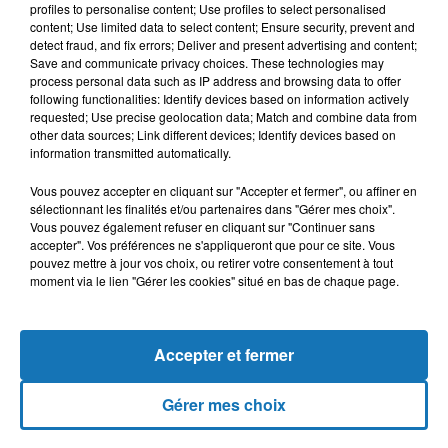
profiles to personalise content; Use profiles to select personalised
président élu Joe Biden ne prête serment. Un vote est prévu
content; Use limited data to select content; Ensure security, prevent and
dès mercredi sur la nouvelle procédure de destitution.
detect fraud, and fix errors; Deliver and present advertising and content;
Save and communicate privacy choices. These technologies may
process personal data such as IP address and browsing data to offer
Compte tenu de la nécessité pour le Sénat d’entériner une
following functionalities: Identify devices based on information actively
telle démarche dans ce laps de temps, il est peu probable,
requested; Use precise geolocation data; Match and combine data from
other data sources; Link different devices; Identify devices based on
selon les observateurs, d'atteindre cet objectif dans les huit
information transmitted automatically.
jours avant la fin du mandat de l’actuel président.
Vous pouvez accepter en cliquant sur "Accepter et fermer", ou affiner en
Avec MAP
sélectionnant les finalités et/ou partenaires dans "Gérer mes choix".
Vous pouvez également refuser en cliquant sur "Continuer sans
accepter". Vos préférences ne s'appliqueront que pour ce site. Vous
pouvez mettre à jour vos choix, ou retirer votre consentement à tout
moment via le lien "Gérer les cookies" situé en bas de chaque page.
Accepter et fermer
Gérer mes choix