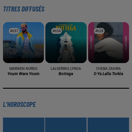
À LA UNE
16 mai 2024
Baya: La Muse Algérienne Qui a Charmé le Monde
31 décembre 2025
Une CAN bien lancée entre cérémonial,
confirmations et démonstrations
22 décembre 2025
Couscous de saison : marché local et cuisine du