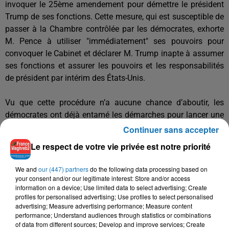
invoquer le 25ème amendement pour démettre le président
Trump de ses fonctions. Cette mesure, qui est susceptible de
passer à la Chambre contrôlée par les démocrates, exhorte
M. Pence à utiliser "immédiatement" ses pouvoirs pour
convoquer le Cabinet et déclarer M. Trump inapte à assumer
ses fonctions et assurer les pouvoirs et les responsabilités
de président par intérim des États-Unis.
Vu que cette procédure n’a aucune chance d’aboutir, les
démocrates ont déjà entamé les démarches pour lancer une
seconde procédure de destitution contre le locataire de la
Continuer sans accepter
Maison Blanche qu’ils accusent d'avoir "incité à la violence"
Le respect de votre vie privée est notre priorité
contre le siège du Capitole pendant la séance pour l’annonce
solennelle de la victoire de Joe Biden à l’élection
We and
our (447) partners
do the following data processing based on
présidentielle du 3 novembre.
your consent and/or our legitimate interest: Store and/or access
information on a device; Use limited data to select advertising; Create
profiles for personalised advertising; Use profiles to select personalised
Les démocrates, enhardis par l'indignation suscitée par les
advertising; Measure advertising performance; Measure content
violences au siège du Congrès le 6 janvier, semblent
performance; Understand audiences through statistics or combinations
of data from different sources; Develop and improve services; Create
déterminés à demander la destitution de Trump avant que le