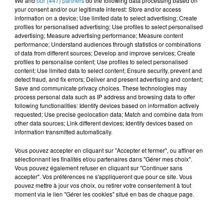
We and
our (447) partners
do the following data processing based on
your consent and/or our legitimate interest: Store and/or access
information on a device; Use limited data to select advertising; Create
profiles for personalised advertising; Use profiles to select personalised
advertising; Measure advertising performance; Measure content
performance; Understand audiences through statistics or combinations
of data from different sources; Develop and improve services; Create
profiles to personalise content; Use profiles to select personalised
content; Use limited data to select content; Ensure security, prevent and
detect fraud, and fix errors; Deliver and present advertising and content;
À LA UNE
Save and communicate privacy choices. These technologies may
process personal data such as IP address and browsing data to offer
following functionalities: Identify devices based on information actively
requested; Use precise geolocation data; Match and combine data from
16 mai 2024
Baya: La Muse Algérienne Qui a Charmé le Monde
other data sources; Link different devices; Identify devices based on
information transmitted automatically.
Vous pouvez accepter en cliquant sur "Accepter et fermer", ou affiner en
sélectionnant les finalités et/ou partenaires dans "Gérer mes choix".
Vous pouvez également refuser en cliquant sur "Continuer sans
accepter". Vos préférences ne s'appliqueront que pour ce site. Vous
31 décembre 2025
pouvez mettre à jour vos choix, ou retirer votre consentement à tout
Une CAN bien lancée entre cérémonial,
moment via le lien "Gérer les cookies" situé en bas de chaque page.
confirmations et démonstrations