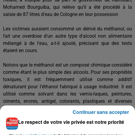
Mohamed Bourguiba, qui relève qu’il a été procédé à la
saisie de 87 litres d'eau de Cologne en leur possession
Les victimes auraient consommé un dérivé du méthanol, ou
fait une overdose d'un autre type d'alcool non alimentaire
mélangé à de l'eau, a-t-il ajouté, précisant que des tests
étaient en cours.
Notons que le méthanol est un composé chimique considéré
comme étant le plus simple des alcools. Pour ses propriétés
toxiques, il est fréquemment utilisé comme additif
dénaturant pour l’éthanol fabriqué à usage industriel. Il est
utilisé comme solvant dans les vernis-laques, peintures,
ciments, encres, antigel, colorants, plastiques et diverses
peintures industrielles. Sa consommation peut entraîner la
Continuer sans accepter
cécité et même la mort.
Le respect de votre vie privée est notre priorité
Avec MAP