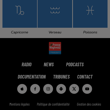
L'HOROSCOPE
Bélier
Taureau
Gémeaux
Cancer
Lion
Vierge