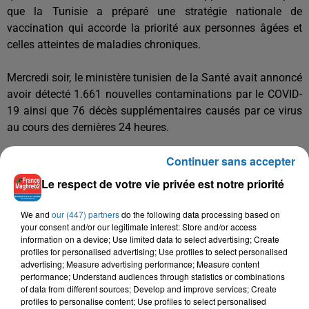
que la Tunisie a préparé une stratégie nationale de
vaccination qui accorde la priorité aux personnes âgées et
celles atteintes de maladies chroniques.
Mercredi soir, le ministère tunisien de la Santé avait annoncé
avoir détecté 1.661 nouvelles contaminations par le COVID-
19 ainsi que 76 décès supplémentaires causés par ce virus
au cours des dernières 24 heures.
Continuer sans accepter
Depuis le 2 mars 2020, le pays a enregistré 202.323 cas
confirmés de Covid-19 , dont 6.446 décès.
Le respect de votre vie privée est notre priorité
A la date du 26 janvier, 2.210 patients atteints du COVID-19
We and
our (447) partners
do the following data processing based on
étaient hospitalisés, dont 432 admis aux services de
your consent and/or our legitimate interest: Store and/or access
information on a device; Use limited data to select advertising; Create
réanimation et 150 autres placés sous respiration artificielle.
profiles for personalised advertising; Use profiles to select personalised
advertising; Measure advertising performance; Measure content
La situation épidémique en Tunisie est d’autant plus
performance; Understand audiences through statistics or combinations
of data from different sources; Develop and improve services; Create
catastrophique que le nombre de lits de réanimation ne
profiles to personalise content; Use profiles to select personalised