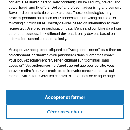
dépasse pas 1000, secteur privé compris, pour une
content; Use limited data to select content; Ensure security, prevent and
population de près de 12 millions d’habitants.
detect fraud, and fix errors; Deliver and present advertising and content;
Save and communicate privacy choices. These technologies may
process personal data such as IP address and browsing data to offer
Selon les professionnels de la Santé, les médecins sont
following functionalities: Identify devices based on information actively
désormais obligés, dans certains cas, de faire le tri parmi les
requested; Use precise geolocation data; Match and combine data from
other data sources; Link different devices; Identify devices based on
malades à mettre en réanimation.
information transmitted automatically.
Avec MAP
Vous pouvez accepter en cliquant sur "Accepter et fermer", ou affiner en
sélectionnant les finalités et/ou partenaires dans "Gérer mes choix".
Vous pouvez également refuser en cliquant sur "Continuer sans
accepter". Vos préférences ne s'appliqueront que pour ce site. Vous
pouvez mettre à jour vos choix, ou retirer votre consentement à tout
moment via le lien "Gérer les cookies" situé en bas de chaque page.
Accepter et fermer
Gérer mes choix