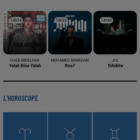
À LA UNE
16 mai 2024
Baya: La Muse Algérienne Qui a Charmé le Monde
31 décembre 2025
Une CAN bien lancée entre cérémonial,
confirmations et démonstrations
22 décembre 2025
Couscous de saison : marché local et cuisine du
Maghreb