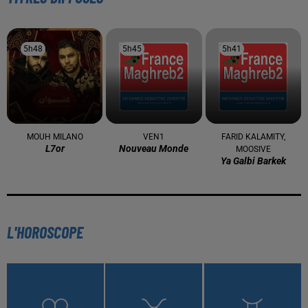
5h48
5h48
5h45
5h45
5h41
5h41
MOUH MILANO
VEN1
FARID KALAMITY,
L7or
Nouveau Monde
MOOSIVE
Ya Galbi Barkek
L'HOROSCOPE