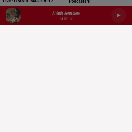
Live :
FRANCE MAGHREB 2
Podcasts
Al Quds Jerusalem
FAIROUZ
Capricorne
Verseau
Poissons
RADIO
NEWS
PODCASTS
DOCUMENTATION
TRIBUNES
CONTACT
Mentions légales
Politique de confidentialité
Gestion des cookies