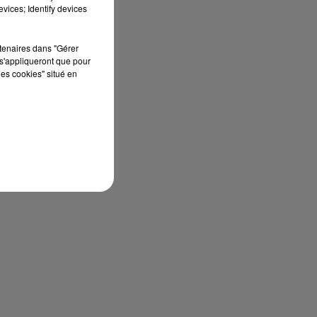
vices; Identify devices
rtenaires dans "Gérer
s'appliqueront que pour
les cookies" situé en
Capricorne
Verseau
Poissons