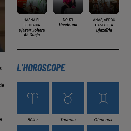
16 mai 2024
Baya: La Muse Algérienne Qui a
Charmé le Monde
31 décembre 2025
Une CAN bien lancée entre
cérémonial, confirmations et
démonstrations
s
de
22 décembre 2025
Couscous de saison : marché local et
cuisine du Maghreb
me