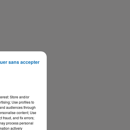
Bélier
Taureau
Gémeaux
uer sans accepter
Cancer
Lion
Vierge
erest: Store and/or
tising; Use profiles to
tand audiences through
personalise content; Use
 fraud, and fix errors;
Balance
Scorpion
Sagittaire
 may process personal
mation actively