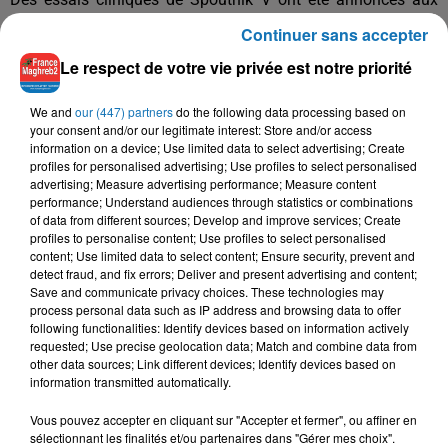
Émirats arabes unis, en Inde, au Venezuela et en Biélorussie.
Continuer sans accepter
L’efficacité du vaccin Spoutnik V à 91,4 % a été confirmée
Le respect de votre vie privée est notre priorité
par l’analyse des données au point de contrôle final des
essais cliniques. L’efficacité du vaccin Spoutnik V contre les
We and
our (447) partners
do the following data processing based on
cas graves d’infection à coronavirus est de 100 %. Pour en
your consent and/or our legitimate interest: Store and/or access
information on a device; Use limited data to select advertising; Create
savoir plus sur
Spoutnik V
profiles for personalised advertising; Use profiles to select personalised
advertising; Measure advertising performance; Measure content
La rédaction avec medias locaux
performance; Understand audiences through statistics or combinations
of data from different sources; Develop and improve services; Create
profiles to personalise content; Use profiles to select personalised
content; Use limited data to select content; Ensure security, prevent and
detect fraud, and fix errors; Deliver and present advertising and content;
Save and communicate privacy choices. These technologies may
process personal data such as IP address and browsing data to offer
following functionalities: Identify devices based on information actively
requested; Use precise geolocation data; Match and combine data from
other data sources; Link different devices; Identify devices based on
information transmitted automatically.
Vous pouvez accepter en cliquant sur "Accepter et fermer", ou affiner en
sélectionnant les finalités et/ou partenaires dans "Gérer mes choix".