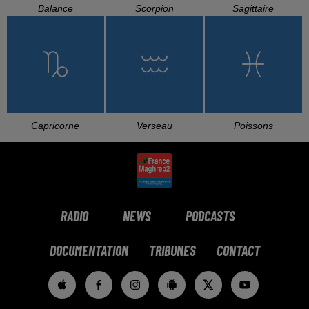
L'HOROSCOPE
Bélier
Taureau
Gémeaux
Cancer
Lion
Vierge