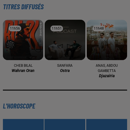
À LA UNE
16 mai 2024
Baya: La Muse Algérienne Qui a Charmé le Monde
31 décembre 2025
Une CAN bien lancée entre cérémonial,
confirmations et démonstrations
22 décembre 2025
Couscous de saison : marché local et cuisine du