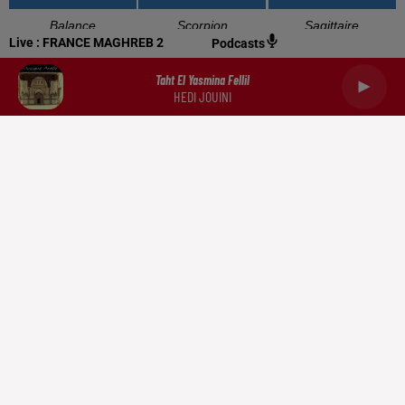
Balance
Scorpion
Sagittaire
Live :
FRANCE MAGHREB 2
Podcasts
Taht El Yasmina Fellil
HEDI JOUINI
Capricorne
Verseau
Poissons
RADIO
NEWS
PODCASTS
DOCUMENTATION
TRIBUNES
CONTACT