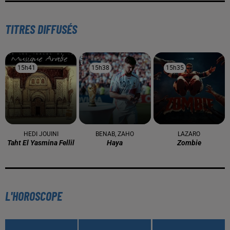
TITRES DIFFUSÉS
15h41
15h41
15h38
15h38
15h35
15h35
HEDI JOUINI
BENAB, ZAHO
LAZARO
Taht El Yasmina Fellil
Haya
Zombie
L'HOROSCOPE