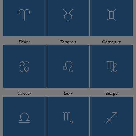
Bélier
Taureau
Gémeaux
Cancer
Lion
Vierge