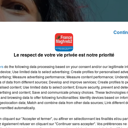
Contin
Le respect de votre vie privée est notre priorité
ers
do the following data processing based on your consent and/or our legitimate int
device; Use limited data to select advertising; Create profiles for personalised adver
vertising; Measure advertising performance; Measure content performance; Unders
ns of data from different sources; Develop and improve services; Create profiles to 
alised content; Use limited data to select content; Ensure security, prevent and detect
ertising and content; Save and communicate privacy choices. These technologies
and browsing data to offer following functionalities: Identify devices based on infor
eolocation data; Match and combine data from other data sources; Link different de
nsmitted automatically.
cliquant sur "Accepter et fermer", ou affiner en sélectionnant les finalités et/ou pa
 également refuser en cliquant sur "Continuer sans accepter". Vos préférences ne 