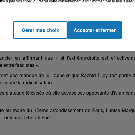
tre à jour vos choix, ou retirer votre consentement à tout moment via le lien "Gérer 
ttaqué l'imam de Brest Rachid Eljay ce jeu
Gérer mes choix
Accepter et fermer
ive d’assassinat ratée à Brest » a-t-elle écrit sur le réseau social
cier en affirmant que « si l’extrême-droite est effectivem
 entre fascistes ».
n’ont pas manqué de lui rappeler que Rachid Eljay fait partie 
e contre la radicalisation.
 les plateaux télévisés où elle accuse ses opposants d’islamism
nte au maire du 12ème arrondissement de Paris, Lunise Marqu
de Toulouse Déborah Fort.