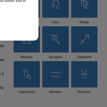
les cookies" situé en
Cancer
Lion
Vierge
.
ent
Balance
Scorpion
Sagittaire
des
e à
is,
Capricorne
Verseau
Poissons