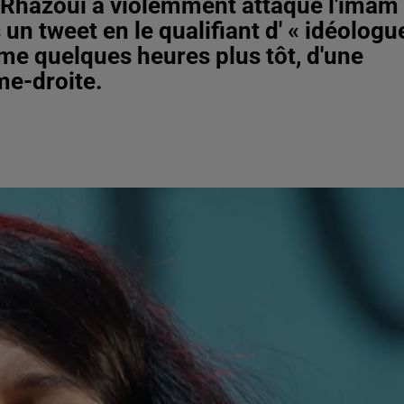
l Rhazoui a violemment attaqué l'imam
 un tweet en le qualifiant d' « idéologu
time quelques heures plus tôt, d'une
ême-droite.