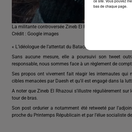
ce site. Vous pouvez met
bas de chaque page.
La militante controversée Zineb El Rhazoui a violemment a
Crédit :
Google images
« L’idéologue de l’attentat du Bataclan, victime d’une tentat
Sans aucune mesure, elle a poursuivi son tweet outran
responsable, nous sommes face à un règlement de compte
Ses propos ont vivement fait réagir les internautes qui 
cibles menacées par Daesh et qu’il est engagé dans la lutt
A noter que Zineb El Rhazoui s’illustre régulièrement sur
tour de bras.
Son post ordurier a notamment été retweeté par l’adjoi
proche du Printemps Républicain et par l’élue socialiste 