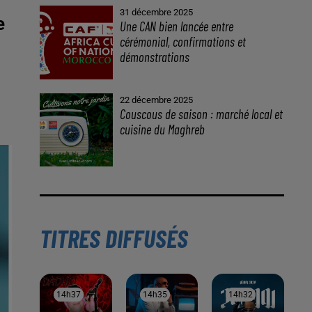
31 décembre 2025
e
Une CAN bien lancée entre
cérémonial, confirmations et
démonstrations
22 décembre 2025
Couscous de saison : marché local et
cuisine du Maghreb
TITRES DIFFUSÉS
14h37
14h37
14h35
14h35
14h32
14h32