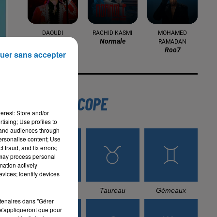
DAOUDI
RACHID KASMI
MOHAMED
Aita Daoudia
Normale
RAMADAN
Roo7
uer sans accepter
L'HOROSCOPE
erest: Store and/or
tising; Use profiles to
tand audiences through
personalise content; Use
 fraud, and fix errors;
 may process personal
mation actively
vices; Identify devices
Bélier
Taureau
Gémeaux
rtenaires dans "Gérer
s'appliqueront que pour