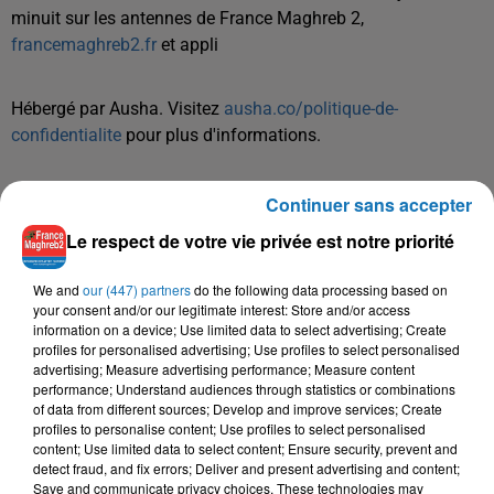
minuit sur les antennes de France Maghreb 2,
francemaghreb2.fr
et appli
Hébergé par Ausha. Visitez
ausha.co/politique-de-
confidentialite
pour plus d'informations.
Continuer sans accepter
Le respect de votre vie privée est notre priorité
We and
our (447) partners
do the following data processing based on
your consent and/or our legitimate interest: Store and/or access
TITRES DIFFUSÉS
information on a device; Use limited data to select advertising; Create
profiles for personalised advertising; Use profiles to select personalised
advertising; Measure advertising performance; Measure content
performance; Understand audiences through statistics or combinations
13h04
13h04
13h00
13h00
12h55
12h55
of data from different sources; Develop and improve services; Create
profiles to personalise content; Use profiles to select personalised
content; Use limited data to select content; Ensure security, prevent and
detect fraud, and fix errors; Deliver and present advertising and content;
Save and communicate privacy choices. These technologies may