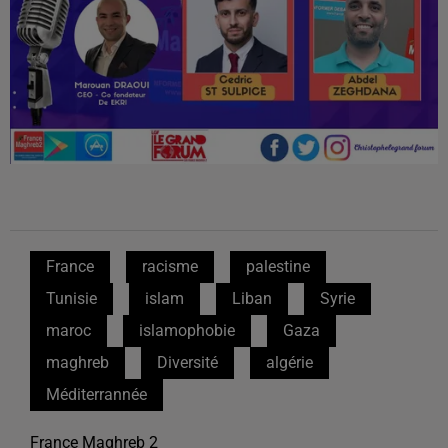
France
racisme
palestine
Tunisie
islam
Liban
Syrie
maroc
islamophobie
Gaza
maghreb
Diversité
algérie
Méditerrannée
France Maghreb 2