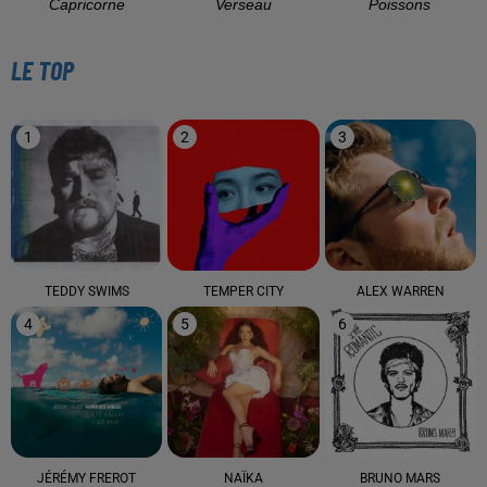
Capricorne
Verseau
Poissons
LE TOP
1
2
3
TEDDY SWIMS
TEMPER CITY
ALEX WARREN
4
5
6
JÉRÉMY FREROT
NAÏKA
BRUNO MARS