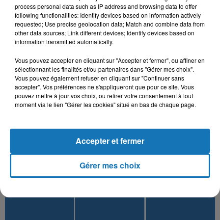
process personal data such as IP address and browsing data to offer
following functionalities: Identify devices based on information actively
requested; Use precise geolocation data; Match and combine data from
FAYCAL MIGNON, TOXICO
KADER JAPONAIS, REDA
MOHAMED ALLAOUA
Hya Li Bghat
Ya Lalla
other data sources; Link different devices; Identify devices based on
SOUSSIA
Rani Maghmoum
information transmitted automatically.
Vous pouvez accepter en cliquant sur "Accepter et fermer", ou affiner en
sélectionnant les finalités et/ou partenaires dans "Gérer mes choix".
Vous pouvez également refuser en cliquant sur "Continuer sans
accepter". Vos préférences ne s'appliqueront que pour ce site. Vous
L'HOROSCOPE
pouvez mettre à jour vos choix, ou retirer votre consentement à tout
moment via le lien "Gérer les cookies" situé en bas de chaque page.
Accepter et fermer
Gérer mes choix
Bélier
Taureau
Gémeaux