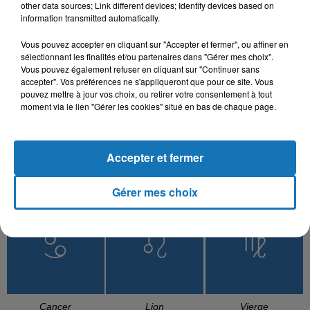
other data sources; Link different devices; Identify devices based on
information transmitted automatically.
L'HOROSCOPE
Vous pouvez accepter en cliquant sur "Accepter et fermer", ou affiner en
sélectionnant les finalités et/ou partenaires dans "Gérer mes choix".
Vous pouvez également refuser en cliquant sur "Continuer sans
accepter". Vos préférences ne s'appliqueront que pour ce site. Vous
pouvez mettre à jour vos choix, ou retirer votre consentement à tout
moment via le lien "Gérer les cookies" situé en bas de chaque page.
Accepter et fermer
Bélier
Taureau
Gémeaux
Gérer mes choix
Cancer
Lion
Vierge