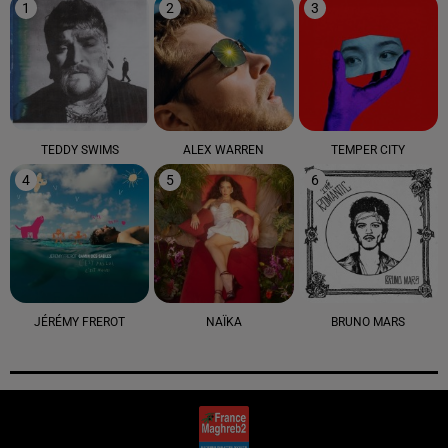
1
2
3
TEDDY SWIMS
ALEX WARREN
TEMPER CITY
4
5
6
JÉRÉMY FREROT
NAÏKA
BRUNO MARS