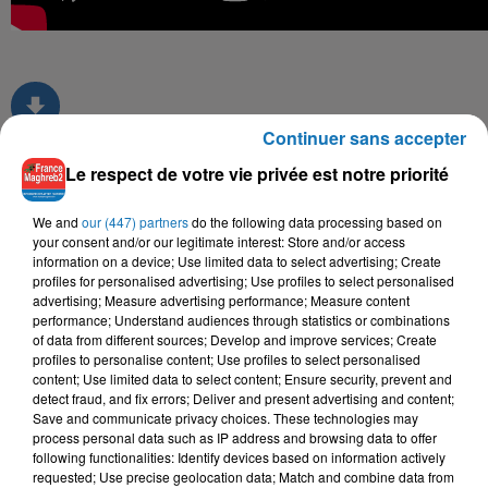
Continuer sans accepter
Le respect de votre vie privée est notre priorité
TITRES DIFFUSÉS
We and
our (447) partners
do the following data processing based on
your consent and/or our legitimate interest: Store and/or access
information on a device; Use limited data to select advertising; Create
profiles for personalised advertising; Use profiles to select personalised
21h32
21h32
21h29
21h29
21h26
21h26
advertising; Measure advertising performance; Measure content
performance; Understand audiences through statistics or combinations
of data from different sources; Develop and improve services; Create
profiles to personalise content; Use profiles to select personalised
content; Use limited data to select content; Ensure security, prevent and
detect fraud, and fix errors; Deliver and present advertising and content;
Save and communicate privacy choices. These technologies may
RAOUF MAHER
LALGERINO, JOSAS
TIF
process personal data such as IP address and browsing data to offer
Mabrouk
Au Soleil
Minuit Daprès
following functionalities: Identify devices based on information actively
requested; Use precise geolocation data; Match and combine data from