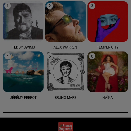
1
2
3
TEDDY SWIMS
ALEX WARREN
TEMPER CITY
4
5
6
JÉRÉMY FREROT
BRUNO MARS
NAÏKA