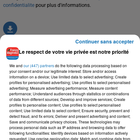
confidentialite
pour plus d'informations.
Continuer sans accepter
Le respect de votre vie privée est notre priorité
TITRES DIFFUSÉS
We and
our (447) partners
do the following data processing based on
your consent and/or our legitimate interest: Store and/or access
information on a device; Use limited data to select advertising; Create
profiles for personalised advertising; Use profiles to select personalised
9h31
9h31
9h28
9h28
9h25
9h25
advertising; Measure advertising performance; Measure content
performance; Understand audiences through statistics or combinations
of data from different sources; Develop and improve services; Create
profiles to personalise content; Use profiles to select personalised
content; Use limited data to select content; Ensure security, prevent and
detect fraud, and fix errors; Deliver and present advertising and content;
Save and communicate privacy choices. These technologies may
DJ MOULAY, NOUR EL
VEN1
BENAB, ZAHO
process personal data such as IP address and browsing data to offer
Nouveau Monde
Haya
HOUDA
following functionalities: Identify devices based on information actively
Kont Nkhaf Alik
requested; Use precise geolocation data; Match and combine data from