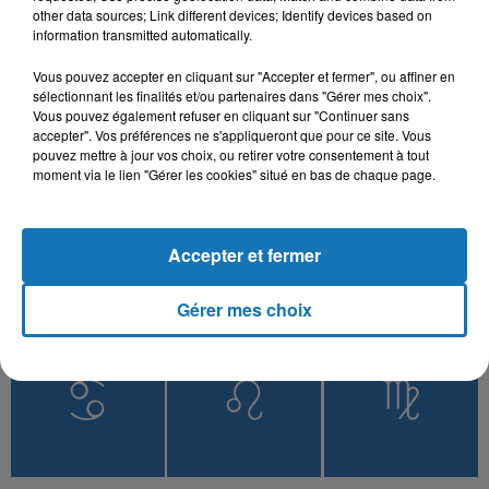
other data sources; Link different devices; Identify devices based on
information transmitted automatically.
Vous pouvez accepter en cliquant sur "Accepter et fermer", ou affiner en
L'HOROSCOPE
sélectionnant les finalités et/ou partenaires dans "Gérer mes choix".
Vous pouvez également refuser en cliquant sur "Continuer sans
accepter". Vos préférences ne s'appliqueront que pour ce site. Vous
pouvez mettre à jour vos choix, ou retirer votre consentement à tout
moment via le lien "Gérer les cookies" situé en bas de chaque page.
Accepter et fermer
Gérer mes choix
Bélier
Taureau
Gémeaux