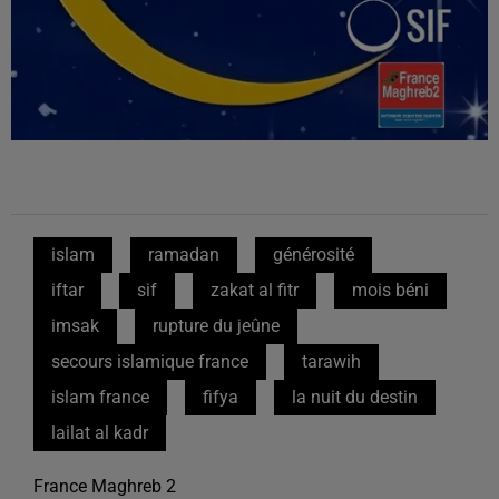
islam
ramadan
générosité
iftar
sif
zakat al fitr
mois béni
imsak
rupture du jeûne
secours islamique france
tarawih
islam france
fifya
la nuit du destin
lailat al kadr
France Maghreb 2