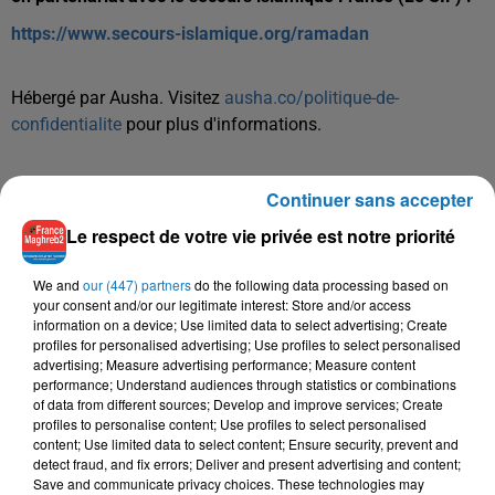
https://www.secours-islamique.org/ramadan
Hébergé par Ausha. Visitez
ausha.co/politique-de-
confidentialite
pour plus d'informations.
Continuer sans accepter
Le respect de votre vie privée est notre priorité
We and
our (447) partners
do the following data processing based on
your consent and/or our legitimate interest: Store and/or access
TITRES DIFFUSÉS
information on a device; Use limited data to select advertising; Create
profiles for personalised advertising; Use profiles to select personalised
advertising; Measure advertising performance; Measure content
performance; Understand audiences through statistics or combinations
17h14
17h14
17h11
17h11
17h04
17h04
of data from different sources; Develop and improve services; Create
profiles to personalise content; Use profiles to select personalised
content; Use limited data to select content; Ensure security, prevent and
detect fraud, and fix errors; Deliver and present advertising and content;
Save and communicate privacy choices. These technologies may