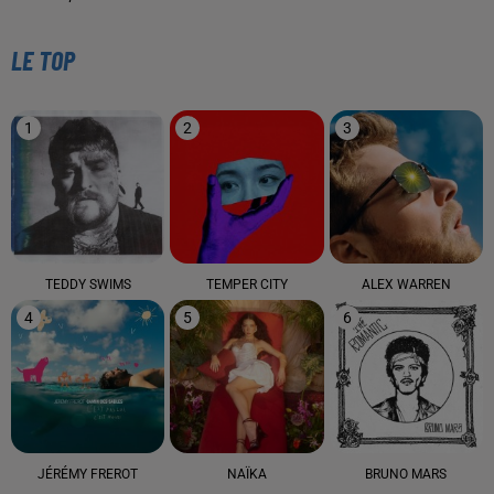
LE TOP
1
2
3
TEDDY SWIMS
TEMPER CITY
ALEX WARREN
4
5
6
JÉRÉMY FREROT
NAÏKA
BRUNO MARS