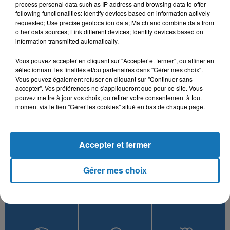
process personal data such as IP address and browsing data to offer
following functionalities: Identify devices based on information actively
RAHMA MOHSEN,
OUALID, CRAVATA
CHEB HAMIDOU, OMAR
requested; Use precise geolocation data; Match and combine data from
Ya Nari
NORDO
KAMAL
other data sources; Link different devices; Identify devices based on
Ramt Masn
Bahibek W Bes
information transmitted automatically.
Vous pouvez accepter en cliquant sur "Accepter et fermer", ou affiner en
sélectionnant les finalités et/ou partenaires dans "Gérer mes choix".
Vous pouvez également refuser en cliquant sur "Continuer sans
L'HOROSCOPE
accepter". Vos préférences ne s'appliqueront que pour ce site. Vous
pouvez mettre à jour vos choix, ou retirer votre consentement à tout
moment via le lien "Gérer les cookies" situé en bas de chaque page.
Accepter et fermer
Gérer mes choix
Bélier
Taureau
Gémeaux