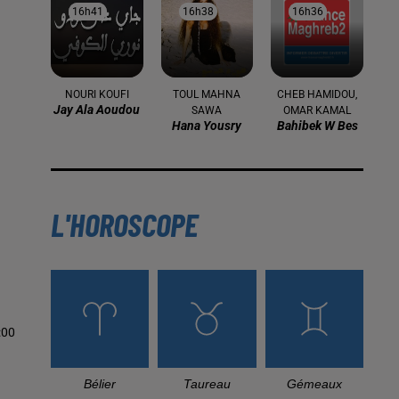
16h41
16h41
16h38
16h38
16h36
16h36
NOURI KOUFI
TOUL MAHNA
CHEB HAMIDOU,
Jay Ala Aoudou
SAWA
OMAR KAMAL
Hana Yousry
Bahibek W Bes
L'HOROSCOPE
:00
Bélier
Taureau
Gémeaux