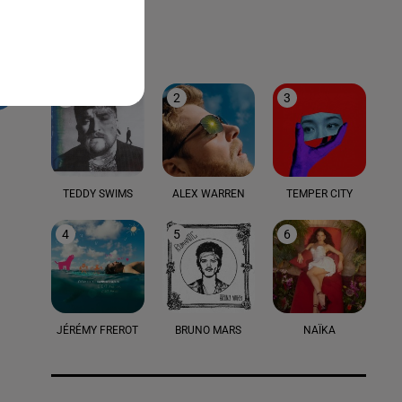
LE TOP
1
2
3
TEDDY SWIMS
ALEX WARREN
TEMPER CITY
4
5
6
JÉRÉMY FREROT
BRUNO MARS
NAÏKA