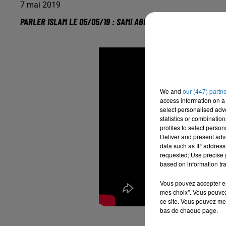
7 mai 2019
PARLER ISLAM LE 05/05/19 : SAMI ABDELSALAM
We and
our (447) partn
access information on a 
select personalised ad
statistics or combinatio
profiles to select person
Deliver and present adv
data such as IP address 
requested; Use precise g
based on information tra
Vous pouvez accepter en 
mes choix". Vous pouvez
ce site. Vous pouvez met
bas de chaque page.