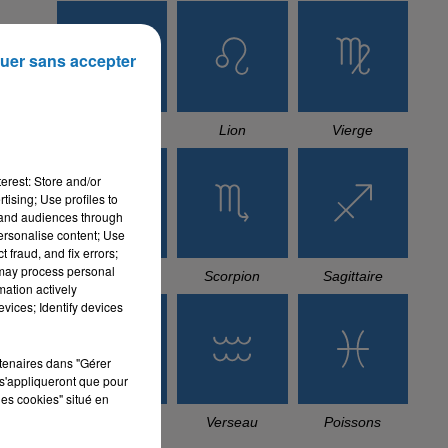
uer sans accepter
Cancer
Lion
Vierge
erest: Store and/or
tising; Use profiles to
tand audiences through
personalise content; Use
 fraud, and fix errors;
 may process personal
Balance
Scorpion
Sagittaire
mation actively
vices; Identify devices
rtenaires dans "Gérer
s'appliqueront que pour
les cookies" situé en
Capricorne
Verseau
Poissons