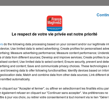
Contin
Le respect de votre vie privée est notre priorité
ers
do the following data processing based on your consent and/or our legitimate int
device; Use limited data to select advertising; Create profiles for personalised adver
vertising; Measure advertising performance; Measure content performance; Unders
ns of data from different sources; Develop and improve services; Create profiles to 
alised content; Use limited data to select content; Ensure security, prevent and detect
ertising and content; Save and communicate privacy choices. These technologies
and browsing data to offer following functionalities: Identify devices based on infor
eolocation data; Match and combine data from other data sources; Link different de
nsmitted automatically.
cliquant sur "Accepter et fermer", ou affiner en sélectionnant les finalités et/ou pa
 également refuser en cliquant sur "Continuer sans accepter". Vos préférences ne 
tre à jour vos choix, ou retirer votre consentement à tout moment via le lien "Gérer 