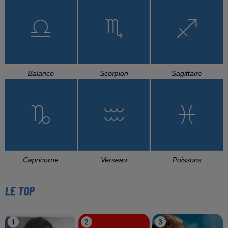
Balance
Scorpion
Sagittaire
Capricorne
Verseau
Poissons
LE TOP
1
2
3