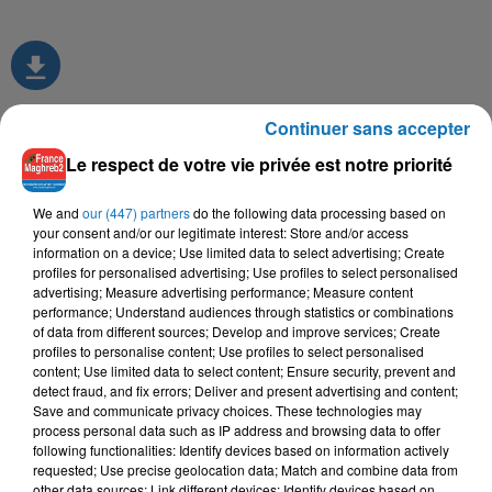
Continuer sans accepter
Le respect de votre vie privée est notre priorité
TITRES DIFFUSÉS
We and
our (447) partners
do the following data processing based on
your consent and/or our legitimate interest: Store and/or access
information on a device; Use limited data to select advertising; Create
17h02
17h02
16h50
16h50
16h45
16h45
profiles for personalised advertising; Use profiles to select personalised
advertising; Measure advertising performance; Measure content
performance; Understand audiences through statistics or combinations
of data from different sources; Develop and improve services; Create
profiles to personalise content; Use profiles to select personalised
content; Use limited data to select content; Ensure security, prevent and
detect fraud, and fix errors; Deliver and present advertising and content;
CHEB HAMIDOU, OMAR
FAUDEL
LALGERINO, LYNDA
Save and communicate privacy choices. These technologies may
Tellement N'brick
Bottega
KAMAL
process personal data such as IP address and browsing data to offer
Bahibek W Bes
following functionalities: Identify devices based on information actively
requested; Use precise geolocation data; Match and combine data from
other data sources; Link different devices; Identify devices based on