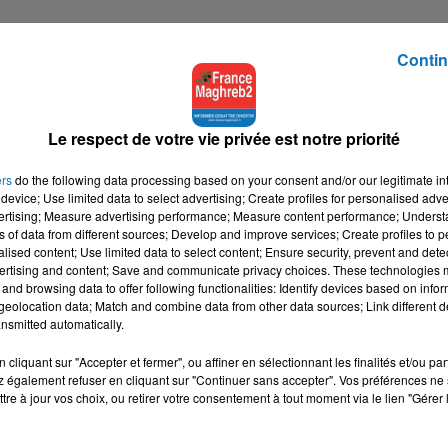
Contin
Le respect de votre vie privée est notre priorité
ers
do the following data processing based on your consent and/or our legitimate int
device; Use limited data to select advertising; Create profiles for personalised adver
vertising; Measure advertising performance; Measure content performance; Unders
ns of data from different sources; Develop and improve services; Create profiles to 
alised content; Use limited data to select content; Ensure security, prevent and detect
ertising and content; Save and communicate privacy choices. These technologies
and browsing data to offer following functionalities: Identify devices based on infor
eolocation data; Match and combine data from other data sources; Link different de
nsmitted automatically.
cliquant sur "Accepter et fermer", ou affiner en sélectionnant les finalités et/ou pa
 également refuser en cliquant sur "Continuer sans accepter". Vos préférences ne 
tre à jour vos choix, ou retirer votre consentement à tout moment via le lien "Gérer 