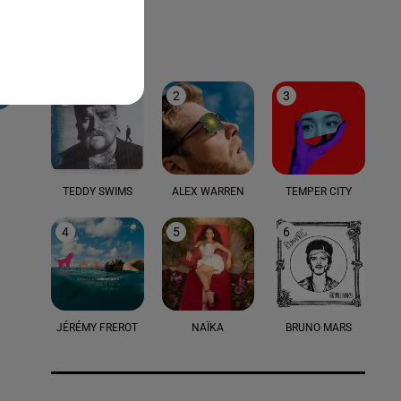
LE TOP
1
2
3
TEDDY SWIMS
ALEX WARREN
TEMPER CITY
4
5
6
JÉRÉMY FREROT
NAÏKA
BRUNO MARS