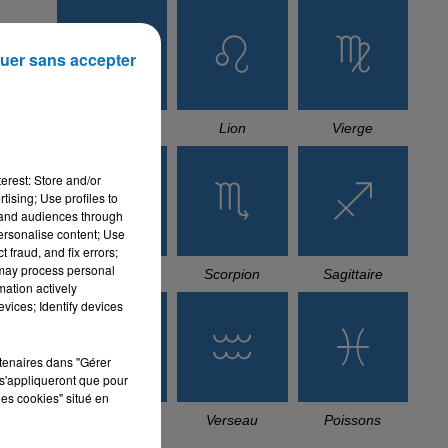
uer sans accepter
Cancer
Lion
Vierge
erest: Store and/or
tising; Use profiles to
tand audiences through
personalise content; Use
 fraud, and fix errors;
 may process personal
Balance
Scorpion
Sagittaire
mation actively
vices; Identify devices
rtenaires dans "Gérer
s'appliqueront que pour
les cookies" situé en
Capricorne
Verseau
Poissons