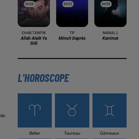
6h56
6h56
6h53
6h53
6h50
6h50
EHAB TAWFIK
TIF
MANAL L
Allah Alaik Ya
Minuit Daprès
Kanimat
Sidi
L'HOROSCOPE
min
Bélier
Taureau
Gémeaux