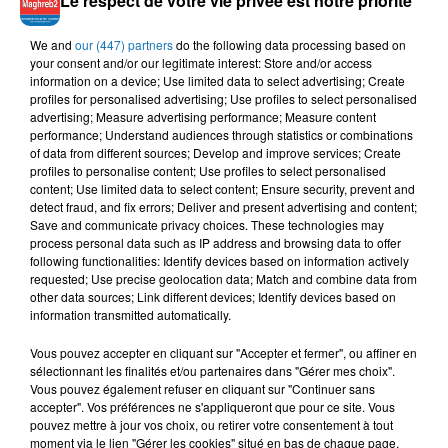
Le respect de votre vie privée est notre priorité
We and
our (447) partners
do the following data processing based on
SAMAD, RDB
BILEL TACCHINI, KAYNA
NAIDA
your consent and/or our legitimate interest: Store and/or access
Wilkoum
Kambou
SAMET
information on a device; Use limited data to select advertising; Create
Ena Wiyek
profiles for personalised advertising; Use profiles to select personalised
advertising; Measure advertising performance; Measure content
performance; Understand audiences through statistics or combinations
of data from different sources; Develop and improve services; Create
profiles to personalise content; Use profiles to select personalised
content; Use limited data to select content; Ensure security, prevent and
L'HOROSCOPE
detect fraud, and fix errors; Deliver and present advertising and content;
Save and communicate privacy choices. These technologies may
process personal data such as IP address and browsing data to offer
following functionalities: Identify devices based on information actively
requested; Use precise geolocation data; Match and combine data from
other data sources; Link different devices; Identify devices based on
information transmitted automatically.
Vous pouvez accepter en cliquant sur "Accepter et fermer", ou affiner en
sélectionnant les finalités et/ou partenaires dans "Gérer mes choix".
Vous pouvez également refuser en cliquant sur "Continuer sans
Bélier
Taureau
Gémeaux
accepter". Vos préférences ne s'appliqueront que pour ce site. Vous
pouvez mettre à jour vos choix, ou retirer votre consentement à tout
moment via le lien "Gérer les cookies" situé en bas de chaque page.