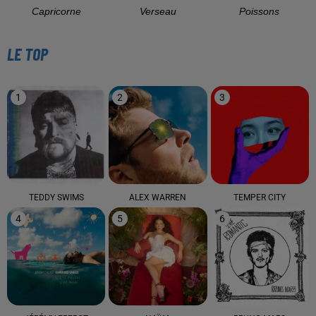
Capricorne
Verseau
Poissons
LE TOP
1
2
3
TEDDY SWIMS
ALEX WARREN
TEMPER CITY
4
5
6