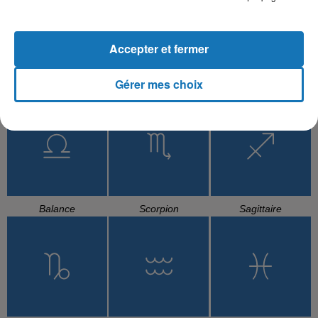
Accepter et fermer
Gérer mes choix
Cancer
Lion
Vierge
Balance
Scorpion
Sagittaire