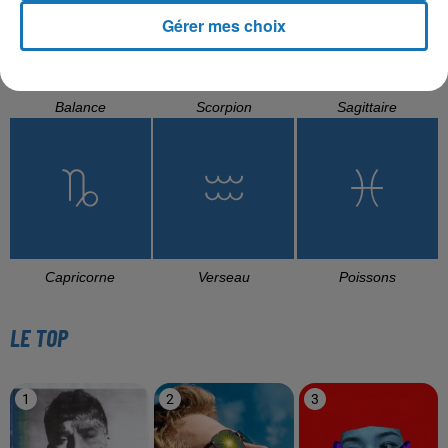
Gérer mes choix
Balance
Scorpion
Sagittaire
Capricorne
Verseau
Poissons
LE TOP
1
2
3