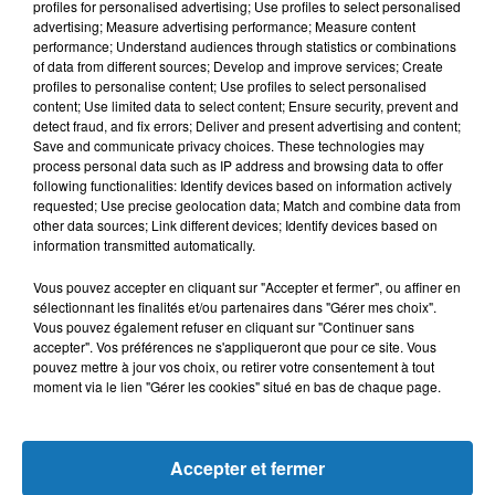
profiles for personalised advertising; Use profiles to select personalised
L'HOROSCOPE
advertising; Measure advertising performance; Measure content
performance; Understand audiences through statistics or combinations
of data from different sources; Develop and improve services; Create
profiles to personalise content; Use profiles to select personalised
content; Use limited data to select content; Ensure security, prevent and
detect fraud, and fix errors; Deliver and present advertising and content;
Save and communicate privacy choices. These technologies may
process personal data such as IP address and browsing data to offer
following functionalities: Identify devices based on information actively
requested; Use precise geolocation data; Match and combine data from
other data sources; Link different devices; Identify devices based on
Bélier
Taureau
Gémeaux
information transmitted automatically.
Vous pouvez accepter en cliquant sur "Accepter et fermer", ou affiner en
sélectionnant les finalités et/ou partenaires dans "Gérer mes choix".
Vous pouvez également refuser en cliquant sur "Continuer sans
accepter". Vos préférences ne s'appliqueront que pour ce site. Vous
pouvez mettre à jour vos choix, ou retirer votre consentement à tout
moment via le lien "Gérer les cookies" situé en bas de chaque page.
Cancer
Lion
Vierge
Accepter et fermer