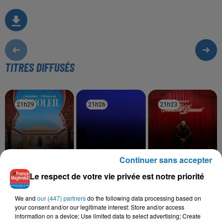
TITRES DIFFUSÉS
21h29
21h29
21h26
21h26
21h23
21h23
Continuer sans accepter
LALGERINO, JOSAS
TIF
NOUAMAN BELAIACHI
Le respect de votre vie privée est notre priorité
Au Soleil
Minuit Daprès
Mon Bb D'amour
We and
our (447) partners
do the following data processing based on
your consent and/or our legitimate interest: Store and/or access
information on a device; Use limited data to select advertising; Create