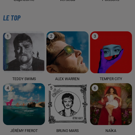
LE TOP
1
2
3
TEDDY SWIMS
ALEX WARREN
TEMPER CITY
4
5
6
JÉRÉMY FREROT
BRUNO MARS
NAÏKA