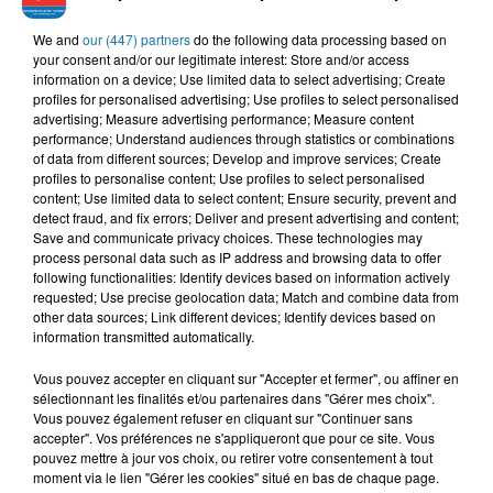
We and
our (447) partners
do the following data processing based on
your consent and/or our legitimate interest: Store and/or access
MATOUB LOUNES
MOHAMED RAMADAN
FAYCAL MIGNON, TOXICO
information on a device; Use limited data to select advertising; Create
Slaavitt Ay Avehri
Roo7
Hya Li Bghat
profiles for personalised advertising; Use profiles to select personalised
advertising; Measure advertising performance; Measure content
performance; Understand audiences through statistics or combinations
of data from different sources; Develop and improve services; Create
profiles to personalise content; Use profiles to select personalised
L'HOROSCOPE
content; Use limited data to select content; Ensure security, prevent and
detect fraud, and fix errors; Deliver and present advertising and content;
Save and communicate privacy choices. These technologies may
process personal data such as IP address and browsing data to offer
following functionalities: Identify devices based on information actively
requested; Use precise geolocation data; Match and combine data from
other data sources; Link different devices; Identify devices based on
information transmitted automatically.
Vous pouvez accepter en cliquant sur "Accepter et fermer", ou affiner en
sélectionnant les finalités et/ou partenaires dans "Gérer mes choix".
Vous pouvez également refuser en cliquant sur "Continuer sans
Bélier
Taureau
Gémeaux
accepter". Vos préférences ne s'appliqueront que pour ce site. Vous
pouvez mettre à jour vos choix, ou retirer votre consentement à tout
moment via le lien "Gérer les cookies" situé en bas de chaque page.