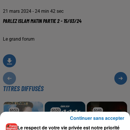
21 mars 2024 - 24 min 42 sec
PARLEZ ISLAM MATIN PARTIE 2 - 15/03/24
Le grand forum
TITRES DIFFUSÉS
6h53
6h53
6h50
6h50
6h46
6h46
Continuer sans accepter
Le respect de votre vie privée est notre priorité