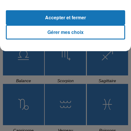
Accepter et fermer
Gérer mes choix
Cancer
Lion
Vierge
Balance
Scorpion
Sagittaire
Capricorne
Verseau
Poissons