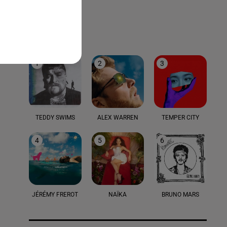
LE TOP
1
2
3
TEDDY SWIMS
ALEX WARREN
TEMPER CITY
4
5
6
JÉRÉMY FREROT
NAÏKA
BRUNO MARS