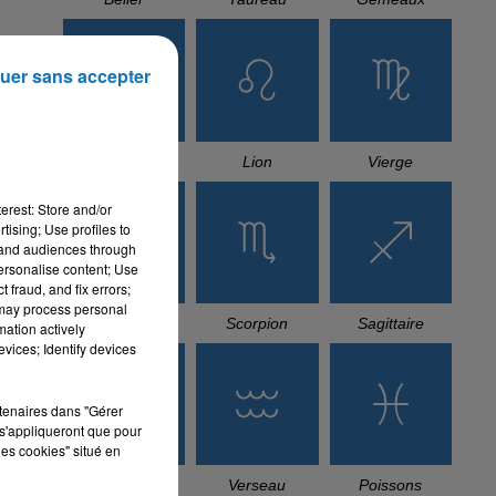
uer sans accepter
Cancer
Lion
Vierge
erest: Store and/or
tising; Use profiles to
tand audiences through
personalise content; Use
 fraud, and fix errors;
 may process personal
Balance
Scorpion
Sagittaire
mation actively
vices; Identify devices
rtenaires dans "Gérer
s'appliqueront que pour
les cookies" situé en
Capricorne
Verseau
Poissons