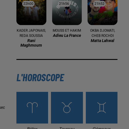
22h00
22h00
21h56
21h56
21h52
21h52
KADER JAPONAIS,
MOUSS ET HAKIM
OKBA DJOMATI,
Adieu La France
REDA SOUSSIA
CHEB ROCHDI
Rani
Matta Lahwal
Maghmoum
L'HOROSCOPE
sec
Bélier
Taureau
Gémeaux