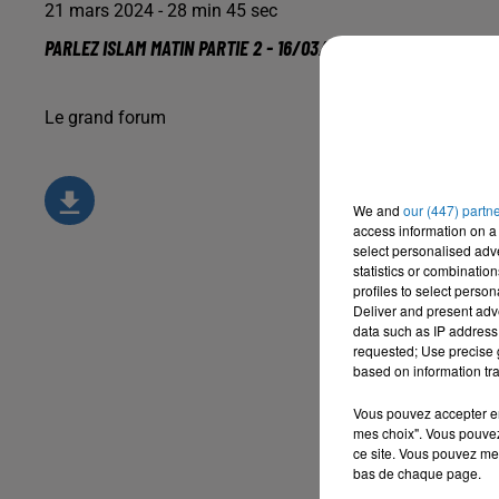
21 mars 2024 - 28 min 45 sec
PARLEZ ISLAM MATIN PARTIE 2 - 16/03/24
Le grand forum
We and
our (447) partn
access information on a 
select personalised ad
statistics or combinatio
profiles to select person
Deliver and present adv
data such as IP address 
requested; Use precise g
based on information tra
Vous pouvez accepter en 
mes choix". Vous pouvez
ce site. Vous pouvez met
bas de chaque page.