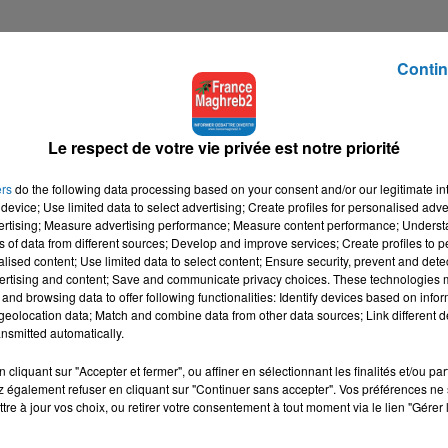
Contin
Le respect de votre vie privée est notre priorité
ers
do the following data processing based on your consent and/or our legitimate int
device; Use limited data to select advertising; Create profiles for personalised adver
vertising; Measure advertising performance; Measure content performance; Unders
ns of data from different sources; Develop and improve services; Create profiles to 
alised content; Use limited data to select content; Ensure security, prevent and detect
ertising and content; Save and communicate privacy choices. These technologies
and browsing data to offer following functionalities: Identify devices based on infor
eolocation data; Match and combine data from other data sources; Link different de
nsmitted automatically.
cliquant sur "Accepter et fermer", ou affiner en sélectionnant les finalités et/ou pa
 également refuser en cliquant sur "Continuer sans accepter". Vos préférences ne 
tre à jour vos choix, ou retirer votre consentement à tout moment via le lien "Gérer 