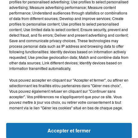
profiles for personalised advertising; Use profiles to select personalised
L'HOROSCOPE
advertising; Measure advertising performance; Measure content
performance; Understand audiences through statistics or combinations
of data from different sources; Develop and improve services; Create
profiles to personalise content; Use profiles to select personalised
content; Use limited data to select content; Ensure security, prevent and
detect fraud, and fix errors; Deliver and present advertising and content;
Save and communicate privacy choices. These technologies may
process personal data such as IP address and browsing data to offer
following functionalities: Identify devices based on information actively
requested; Use precise geolocation data; Match and combine data from
other data sources; Link different devices; Identify devices based on
Bélier
Taureau
Gémeaux
information transmitted automatically.
Vous pouvez accepter en cliquant sur "Accepter et fermer", ou affiner en
sélectionnant les finalités et/ou partenaires dans "Gérer mes choix".
Vous pouvez également refuser en cliquant sur "Continuer sans
accepter". Vos préférences ne s'appliqueront que pour ce site. Vous
pouvez mettre à jour vos choix, ou retirer votre consentement à tout
moment via le lien "Gérer les cookies" situé en bas de chaque page.
Cancer
Lion
Vierge
Accepter et fermer