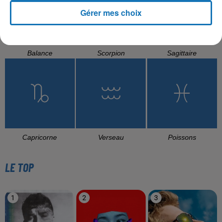
Gérer mes choix
Balance
Scorpion
Sagittaire
Capricorne
Verseau
Poissons
LE TOP
1
2
3