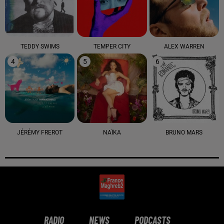
TEDDY SWIMS
TEMPER CITY
ALEX WARREN
4
5
6
JÉRÉMY FREROT
NAÏKA
BRUNO MARS
RADIO
NEWS
PODCASTS