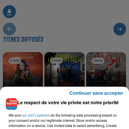
TITRES DIFFUSÉS
21h02
21h02
21h00
21h00
20h56
20h56
Continuer sans accepter
PASCALE MCHAALANI
MAUVAIS DJO
BALTI
Le respect de votre vie privée est notre priorité
Kifak Lyawma
Pilé
Allo
We and
our (447) partners
do the following data processing based on
your consent and/or our legitimate interest: Store and/or access
information on a device; Use limited data to select advertising; Create