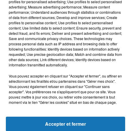
profiles for personalised advertising; Use profiles to select personalised
L'HOROSCOPE
advertising; Measure advertising performance; Measure content
performance; Understand audiences through statistics or combinations
of data from different sources; Develop and improve services; Create
profiles to personalise content; Use profiles to select personalised
content; Use limited data to select content; Ensure security, prevent and
detect fraud, and fix errors; Deliver and present advertising and content;
Save and communicate privacy choices. These technologies may
process personal data such as IP address and browsing data to offer
following functionalities: Identify devices based on information actively
requested; Use precise geolocation data; Match and combine data from
other data sources; Link different devices; Identify devices based on
Bélier
Taureau
Gémeaux
information transmitted automatically.
Vous pouvez accepter en cliquant sur "Accepter et fermer", ou affiner en
sélectionnant les finalités et/ou partenaires dans "Gérer mes choix".
Vous pouvez également refuser en cliquant sur "Continuer sans
accepter". Vos préférences ne s'appliqueront que pour ce site. Vous
pouvez mettre à jour vos choix, ou retirer votre consentement à tout
moment via le lien "Gérer les cookies" situé en bas de chaque page.
Cancer
Lion
Vierge
Accepter et fermer