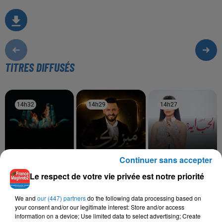
TITRES DIFFUSÉS
14h32
14h32
14h29
14h29
14h27
14h27
Continuer sans accepter
JUL
RAOUF MAHER
RUBY
Le respect de votre vie privée est notre priorité
Tchikita
Mabrouk
Mesh Maghrora
We and
our (447) partners
do the following data processing based on
your consent and/or our legitimate interest: Store and/or access
information on a device; Use limited data to select advertising; Create