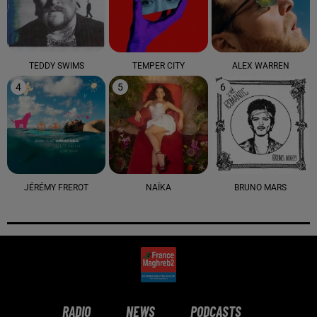
TEDDY SWIMS
TEMPER CITY
ALEX WARREN
4
5
6
JÉRÉMY FREROT
NAÏKA
BRUNO MARS
RADIO
NEWS
PODCASTS