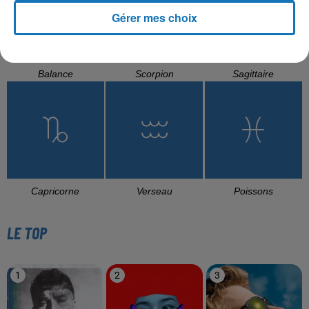
Gérer mes choix
Balance
Scorpion
Sagittaire
Capricorne
Verseau
Poissons
LE TOP
1
2
3