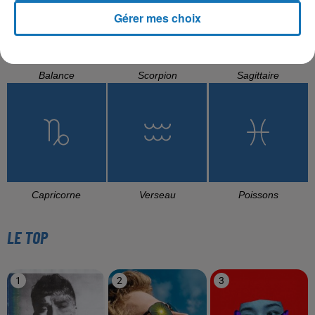
Gérer mes choix
Balance
Scorpion
Sagittaire
Capricorne
Verseau
Poissons
LE TOP
1
2
3