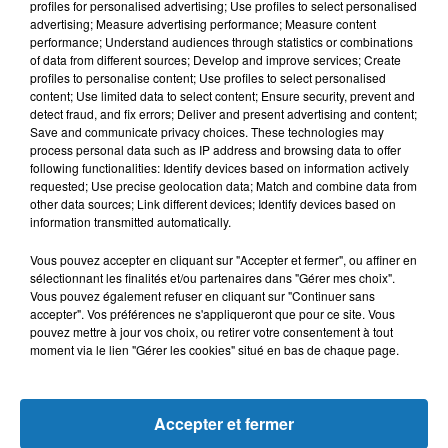
profiles for personalised advertising; Use profiles to select personalised
L'HOROSCOPE
advertising; Measure advertising performance; Measure content
performance; Understand audiences through statistics or combinations
of data from different sources; Develop and improve services; Create
profiles to personalise content; Use profiles to select personalised
content; Use limited data to select content; Ensure security, prevent and
detect fraud, and fix errors; Deliver and present advertising and content;
Save and communicate privacy choices. These technologies may
process personal data such as IP address and browsing data to offer
following functionalities: Identify devices based on information actively
requested; Use precise geolocation data; Match and combine data from
other data sources; Link different devices; Identify devices based on
Bélier
Taureau
Gémeaux
information transmitted automatically.
Vous pouvez accepter en cliquant sur "Accepter et fermer", ou affiner en
sélectionnant les finalités et/ou partenaires dans "Gérer mes choix".
Vous pouvez également refuser en cliquant sur "Continuer sans
accepter". Vos préférences ne s'appliqueront que pour ce site. Vous
pouvez mettre à jour vos choix, ou retirer votre consentement à tout
moment via le lien "Gérer les cookies" situé en bas de chaque page.
Cancer
Lion
Vierge
Accepter et fermer