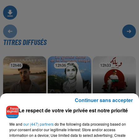
TITRES DIFFUSÉS
12h46
12h46
12h36
12h36
12h33
12h33
Continuer sans accepter
MOHA K
CHERIFA
SAMAD, RDB
Le respect de votre vie privée est notre priorité
Salamalek
Echah Arnouyas
Wilkoum
We and
our (447) partners
do the following data processing based on
your consent and/or our legitimate interest: Store and/or access
information on a device; Use limited data to select advertising; Create