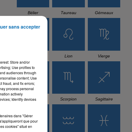
Bélier
Taureau
Gémeaux
uer sans accepter
ont
née
Cancer
Lion
Vierge
erest: Store and/or
éjà
tising; Use profiles to
tand audiences through
personalise content; Use
 fraud, and fix errors;
 may process personal
mation actively
Balance
Scorpion
Sagittaire
vices; Identify devices
 de
 la
rtenaires dans "Gérer
s'appliqueront que pour
les cookies" situé en