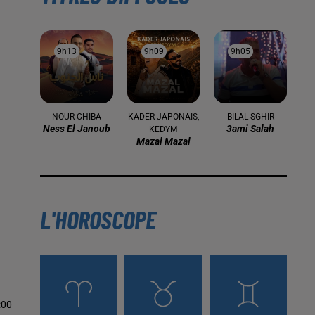
9h13
9h13
9h09
9h09
9h05
9h05
NOUR CHIBA
KADER JAPONAIS,
BILAL SGHIR
Ness El Janoub
3ami Salah
KEDYM
Mazal Mazal
L'HOROSCOPE
:00