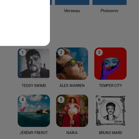
Capricorne
Verseau
Poissons
LE TOP
1
2
3
TEDDY SWIMS
ALEX WARREN
TEMPER CITY
4
5
6
JÉRÉMY FREROT
NAÏKA
BRUNO MARS