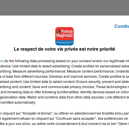
Contin
SLAMIQUE FRANCE, 10ÈME JOUR
an
. Ce mois unique sublime les valeurs universelles que s
Le respect de votre vie privée est notre priorité
xception à la règle, bien au contraire. Pour la deuxième an
ers
do the following data processing based on your consent and/or our legitimate int
re davantage la situation des personnes les plus démunies
, d
device; Use limited data to select advertising; Create profiles for personalised adver
vertising; Measure advertising performance; Measure content performance; Unders
ns of data from different sources; Develop and improve services; Create profiles to 
aque don compte.
alised content; Use limited data to select content; Ensure security, prevent and detect
ertising and content; Save and communicate privacy choices. These technologies
ENCE !
JE FAIS UN DON
and browsing data to offer following functionalities: Identify devices based on infor
eolocation data; Match and combine data from other data sources; Link different de
que France
prend la parole sur
FranceMaghreb2
, dans le cadre
nsmitted automatically.
quer, faire de la pédagogie et sensibiliser autour des thème de
cliquant sur "Accepter et fermer", ou affiner en sélectionnant les finalités et/ou pa
 également refuser en cliquant sur "Continuer sans accepter". Vos préférences ne 
 du Ramadan
tre à jour vos choix, ou retirer votre consentement à tout moment via le lien "Gérer 