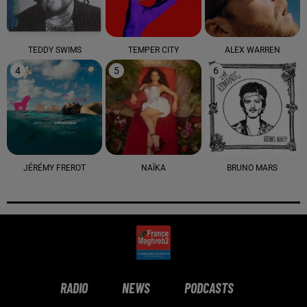
TEDDY SWIMS
TEMPER CITY
ALEX WARREN
4
5
6
JÉRÉMY FREROT
NAÏKA
BRUNO MARS
RADIO
NEWS
PODCASTS