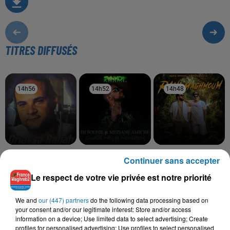
TITRES DIFFUSÉS
14h56
14h56
14h52
14h52
14h48
14h48
RABAH DRIASSA
DJ SOUHIL, MEZIANE
KADER JAPONAIS, REDA
Continuer sans accepter
Rani Nadem
AMICHE
SOUSSIA
Gualbi Ntya Moulatou
Rani Maghmoum
Le respect de votre vie privée est notre priorité
We and
our (447) partners
do the following data processing based on
your consent and/or our legitimate interest: Store and/or access
information on a device; Use limited data to select advertising; Create
L'HOROSCOPE
profiles for personalised advertising; Use profiles to select personalised