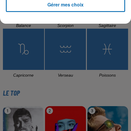
Gérer mes choix
Balance
Scorpion
Sagittaire
Capricorne
Verseau
Poissons
LE TOP
1
2
3