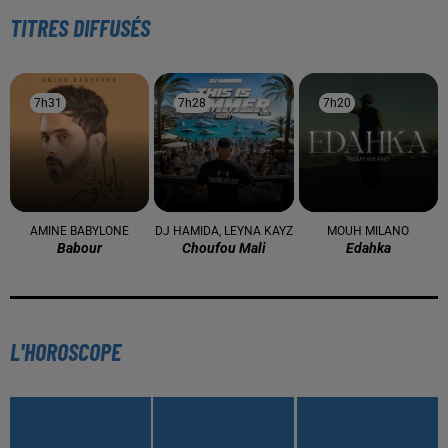
TITRES DIFFUSÉS
7h31
7h31
7h28
7h28
7h20
7h20
AMINE BABYLONE
DJ HAMIDA, LEYNA KAYZ
MOUH MILANO
Babour
Choufou Mali
Edahka
L'HOROSCOPE