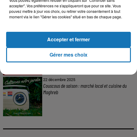
Vous pouvez également refuser en cliquant sur "Continuer sans
Baya: La Muse Algérienne Qui a Charmé le Monde
accepter". Vos préférences ne s'appliqueront que pour ce site. Vous
pouvez mettre à jour vos choix, ou retirer votre consentement à tout
moment via le lien "Gérer les cookies" situé en bas de chaque page.
Accepter et fermer
31 décembre 2025
Une CAN bien lancée entre cérémonial,
confirmations et démonstrations
Gérer mes choix
22 décembre 2025
Couscous de saison : marché local et cuisine du
Maghreb