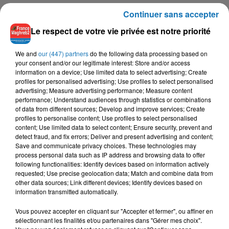
La tribunal fédéral a estimé que la mise à mort du détenu en
Continuer sans accepter
dépit de sa volonté d’être accompagné par un imam,
Le respect de votre vie privée est notre priorité
constituait une violation de la Constitution.
« Le problème constitutionnel central ici est que l'Etat
We and
our (447) partners
do the following data processing based on
(Alabama) a régulièrement placé un aumônier chrétien dans
your consent and/or our legitimate interest: Store and/or access
information on a device; Use limited data to select advertising; Create
la chambre de la mort pour pourvoir aux besoins des
profiles for personalised advertising; Use profiles to select personalised
détenus chrétiens, mais a refusé de fournir le même bénéfice
advertising; Measure advertising performance; Measure content
à un musulman pratiquant » a estimé la juridiction.
performance; Understand audiences through statistics or combinations
of data from different sources; Develop and improve services; Create
profiles to personalise content; Use profiles to select personalised
content; Use limited data to select content; Ensure security, prevent and
detect fraud, and fix errors; Deliver and present advertising and content;
Save and communicate privacy choices. These technologies may
process personal data such as IP address and browsing data to offer
following functionalities: Identify devices based on information actively
requested; Use precise geolocation data; Match and combine data from
other data sources; Link different devices; Identify devices based on
information transmitted automatically.
À LA UNE
Vous pouvez accepter en cliquant sur "Accepter et fermer", ou affiner en
sélectionnant les finalités et/ou partenaires dans "Gérer mes choix".
16 mai 2024