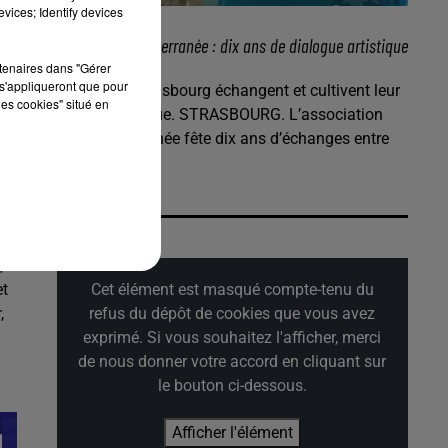
vices; Identify devices
11 novembre 2025
Jardins de Méditerranée : dix ans de dialogue artistique
entre Oran...
rtenaires dans "Gérer
s'appliqueront que pour
Oran et de Strasbourg échangent et cultivent leur
les cookies" situé en
amitié artistique. STRASBOURG. L’association
Rue Méditerranée fête dix ans d’échanges entre
U
Oran et...
4
e
e
,
et
Cet élément est masqué compte-tenu du
,
refus du dépôt de cookies que vous avez
exprimé. Si vous souhaitez l'afficher, merci
de nous donner votre accord en cliquant sur
le bouton ci-dessous.
Afficher l'élément