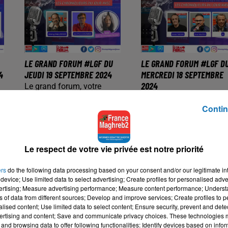
LE GRAND FORUM #LGF DU
LE GRAND FORUM #LGF D
4
JEUDI 19 SEPTEMBRE 2024
MERCREDI 18 SEPTEMBRE
2024
Le grand forum, votre
Le grand forum, votre
rendez-vous quotidien de
Contin
rendez-vous quotidien d
16h00 à 18h00, sur votre
16h00 à 18h00, sur votr
radio, France Maghreb 2,
radio, France Maghreb 2
avec Christophe Frot et et
avec Christophe Frot et 
ses chroniqueurs du jour,
Le respect de votre vie privée est notre priorité
ses chroniqueurs du jour
pour...
ers
do the following data processing based on your consent and/or our legitimate int
pour...
device; Use limited data to select advertising; Create profiles for personalised adver
vertising; Measure advertising performance; Measure content performance; Unders
ns of data from different sources; Develop and improve services; Create profiles to 
alised content; Use limited data to select content; Ensure security, prevent and detect
ertising and content; Save and communicate privacy choices. These technologies
and browsing data to offer following functionalities: Identify devices based on infor