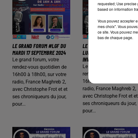
requested; Use precise g
based on information tra
Vous pouvez accepter en 
mes choix". Vous pouvez
ce site. Vous pouvez met
bas de chaque page.
LE GRAND FORUM #LGF DU
LE GRAND FORUM #LGF DU
MARDI 17 SEPTEMBRE 2024
LUNDI 16 SEPTEMBRE 2024,
INVITÉ SMAÏL CHERTOUK
Le grand forum, votre
Le grand forum, votre
rendez-vous quotidien de
rendez-vous quotidien de
16h00 à 18h00, sur votre
16h00 à 18h00, sur votre
radio, France Maghreb 2,
radio, France Maghreb 2,
avec Christophe Frot et et
avec Christophe Frot et et
ses chroniqueurs du jour,
ses chroniqueurs du jour,
pour...
pour...