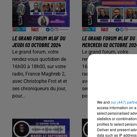
LE GRAND FORUM #LGF DU
LE GRAND FORUM #LGF DU
JEUDI 03 OCTOBRE 2024
MERCREDI 02 OCTOBRE 202
Le grand forum, votre
Le grand forum, votre
rendez-vous quotidien de
rendez-vous quotidien de
16h00 à 18h00, sur votre
16h00 à 18h00, sur votre
radio, France Maghreb 2,
radio, France Maghreb 2,
avec Christophe Frot et et
avec Christophe Frot et et
ses chroniqueurs du jour,
ses chroniqueurs du jour,
pour...
pour...
We and
our (447) partn
access information on a 
select personalised ad
statistics or combinatio
profiles to select person
Deliver and present adv
data such as IP address 