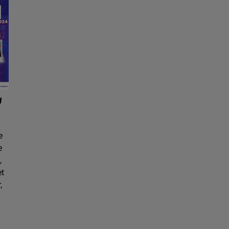
U
e
e
,
et
,