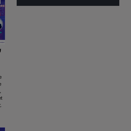
U
e
e
,
et
,