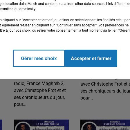
eolocation data; Match and combine data from other data sources; Link different de
nsmitted automatically.
cliquant sur "Accepter et fermer", ou affiner en sélectionnant les finalités et/ou pa
 également refuser en cliquant sur "Continuer sans accepter". Vos préférences ne 
tre à jour vos choix, ou retirer votre consentement à tout moment via le lien "Gérer 
LE GRAND FORUM #LGF DU
LE GRAND FORUM #LGF D
VENDREDI 13 SEPTEMBRE
JEUDI 12 SEPTEMBRE 202
2024
Le grand forum, votre
Gérer mes choix
Accepter et fermer
Le grand forum, votre
rendez-vous quotidien d
rendez-vous quotidien de
16h00 à 18h00, sur votr
16h00 à 18h00, sur votre
radio, France Maghreb 2
radio, France Maghreb 2,
avec Christophe Frot et 
avec Christophe Frot et et
ses chroniqueurs du jour
ses chroniqueurs du jour,
pour...
pour...