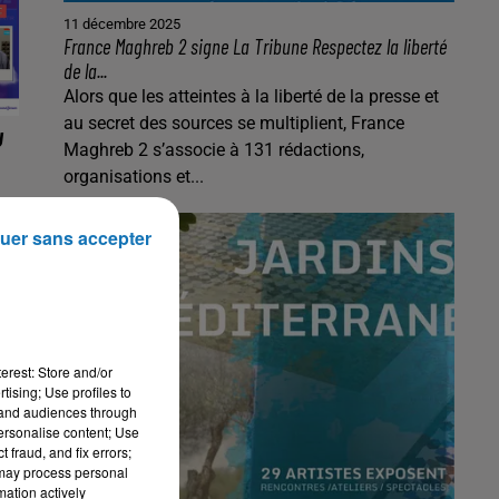
11 décembre 2025
France Maghreb 2 signe La Tribune Respectez la liberté
de la...
Alors que les atteintes à la liberté de la presse et
au secret des sources se multiplient, France
U
Maghreb 2 s’associe à 131 rédactions,
organisations et...
uer sans accepter
e
e
,
et
,
erest: Store and/or
tising; Use profiles to
tand audiences through
personalise content; Use
 fraud, and fix errors;
 may process personal
mation actively