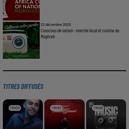
22 décembre 2025
Couscous de saison : marché local et cuisine du
Maghreb
TITRES DIFFUSÉS
19h05
19h05
19h02
19h02
19h00
19h00