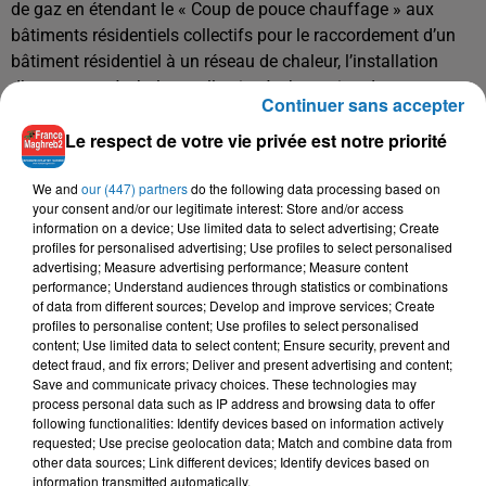
de gaz en étendant le « Coup de pouce chauffage » aux
bâtiments résidentiels collectifs pour le raccordement d’un
bâtiment résidentiel à un réseau de chaleur, l’installation
d’une pompe à chaleur collective à absorption de type
Continuer sans accepter
air/eau ou eau/eau ou d’une chaudière biomasse
Le respect de votre vie privée est notre priorité
collective. »
La prochaine concertation aura lieu en septembre pour
We and
our (447) partners
do the following data processing based on
donner plus de visibilité aux acteurs de la rénovation
your consent and/or our legitimate interest: Store and/or access
information on a device; Use limited data to select advertising; Create
énergétique.
profiles for personalised advertising; Use profiles to select personalised
(source Ministère de l'écololgie)
advertising; Measure advertising performance; Measure content
performance; Understand audiences through statistics or combinations
of data from different sources; Develop and improve services; Create
profiles to personalise content; Use profiles to select personalised
content; Use limited data to select content; Ensure security, prevent and
detect fraud, and fix errors; Deliver and present advertising and content;
Save and communicate privacy choices. These technologies may
process personal data such as IP address and browsing data to offer
following functionalities: Identify devices based on information actively
requested; Use precise geolocation data; Match and combine data from
other data sources; Link different devices; Identify devices based on
information transmitted automatically.