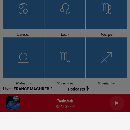
Cancer
Lion
Vierge
Balance
Scorpion
Sagittaire
Live :
FRANCE MAGHREB 2
Podcasts
Twahchtek
BILAL SGHIR