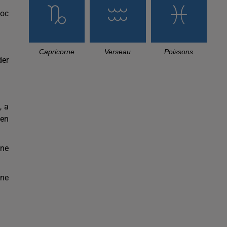
hoc
Capricorne
Verseau
Poissons
der
, a
"en
 ne
une