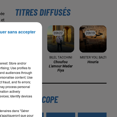
TITRES DIFFUSÉS
mée
 et
uer sans accepter
20h25
20h25
20h22
20h22
20h19
20h19
in,
.
ans
SANFARA
BILEL TACCHINI
MISTER YOU, BALTI
Ostra
Choufou
Houria
erest: Store and/or
lus
L'amour Madar
tising; Use profiles to
Fiya
tand audiences through
personalise content; Use
 fraud, and fix errors;
 may process personal
mation actively
une
L'HOROSCOPE
vices; Identify devices
s.
rtenaires dans "Gérer
par
s'appliqueront que pour