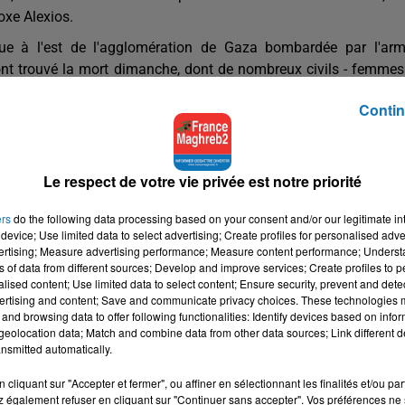
oxe Alexios.
ue à l'est de l'agglomération de Gaza bombardée par l'ar
 ont trouvé la mort dimanche, dont de nombreux civils - femmes
erre", selon l'ONU.
Contin
Sabah: elle s'est rendue d'abord chez un parent, puis un vois
ide aux réfugiés palestiniens (UNRWA) avant d'arriver à l'église
ole Sabah. De fait, l'UNRWA héberge plus de 100.000 déplacés d
Le respect de votre vie privée est notre priorité
ers
do the following data processing based on your consent and/or our legitimate int
r un accueil. "Ils nous ont protégés. Nous nous sentons un peu p
device; Use limited data to select advertising; Create profiles for personalised adver
vertising; Measure advertising performance; Measure content performance; Unders
ns of data from different sources; Develop and improve services; Create profiles to 
alised content; Use limited data to select content; Ensure security, prevent and detect
ertising and content; Save and communicate privacy choices. These technologies
and browsing data to offer following functionalities: Identify devices based on infor
viron 1.500 âmes, des grecs-orthodoxes pour la plupart, sur 
eolocation data; Match and combine data from other data sources; Link different de
nsmitted automatically.
itants. Il ne resterait plus que quelque 130 catholiques romain
cliquant sur "Accepter et fermer", ou affiner en sélectionnant les finalités et/ou pa
s des incidents imputés aux extrémistes islamistes et condamnés 
 également refuser en cliquant sur "Continuer sans accepter". Vos préférences ne 