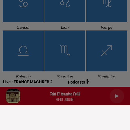
Cancer
Lion
Vierge
Balance
Scorpion
Sagittaire
Live :
FRANCE MAGHREB 2
Podcasts
Taht El Yasmina Fellil
HEDI JOUINI
Capricorne
Verseau
Poissons