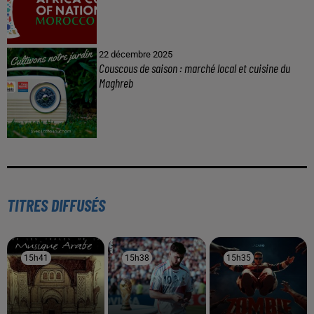
22 décembre 2025
Couscous de saison : marché local et cuisine du
Maghreb
TITRES DIFFUSÉS
15h41
15h41
15h38
15h38
15h35
15h35