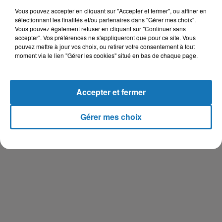
Vous pouvez accepter en cliquant sur "Accepter et fermer", ou affiner en
Ce à quoi, Pompeo a rétorqué en déclarant que Bin Salman
sélectionnant les finalités et/ou partenaires dans "Gérer mes choix".
lui a assuré qu’il suivra de près le dossier Khashoggi. Il a
Vous pouvez également refuser en cliquant sur "Continuer sans
accepter". Vos préférences ne s'appliqueront que pour ce site. Vous
également ajouté qu’il n’a pas écouté les enregistrements
pouvez mettre à jour vos choix, ou retirer votre consentement à tout
vocaux de l’assassinat.
moment via le lien "Gérer les cookies" situé en bas de chaque page.
Khashoggi a été assassiné le 2 octobre au consulat de son
pays à Istanbul. Il s’agit d’une affaire qui a suscité
Accepter et fermer
l’indignation de l’opinion publique internationale. Après 18
jours de déni et de déclarations contradictoires, Riyad avait
reconnu le "meurtre" de Khashoggi au consulat de son pays,
Gérer mes choix
des suites d'une "altercation" avec des ressortissants
saoudiens.