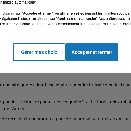
nsmitted automatically.
cliquant sur "Accepter et fermer", ou affiner en sélectionnant les finalités et/ou pa
 également refuser en cliquant sur "Continuer sans accepter". Vos préférences ne 
tre à jour vos choix, ou retirer votre consentement à tout moment via le lien "Gérer 
s de la police des frontières du passage frontalier "Oum Toubou
été arrêté, alors qu'il essayait de traverser, dimanche à 03h (
Gérer mes choix
Accepter et fermer
connu l'identité de Haddad et l'ont transféré immédiatement à
nité spéciale (sans la citer) l'a pris en charge et l'a conduit à 
ur son site que Haddad essayait de prendre la fuite vers la Tunis
ar le "Centre régional des enquêtes" à El-Taref, relevant 
 de l'Armée.
été révélée et son nom n'a pas été annoncé comme faisant par