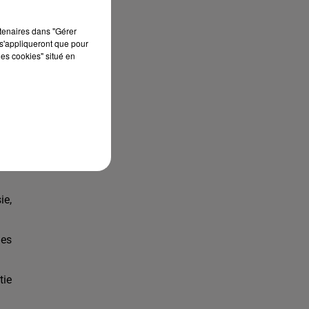
rtenaires dans "Gérer
s'appliqueront que pour
les cookies" situé en
Bélier
Taureau
Gémeaux
l",
02h
 la
une
Cancer
Lion
Vierge
ie,
des
Balance
Scorpion
Sagittaire
tie