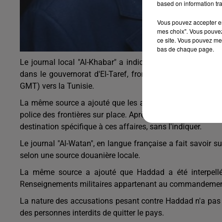
based on information tra
Vous pouvez accepter en 
mes choix". Vous pouvez
ce site. Vous pouvez met
bas de chaque page.
Le journal local "Al-Khabar" a indiqué, citant des source
dans le gouvernorat d'El-Taref, frontalier, que Haddad a 
GMT) vers la Tunisie.
La même source a ajouté que les agents de douane ont re
police des frontières sur place. Après une demi-heure, une u
destination spécifique à ces affaires, sans l'indiquer.
Le journal "Al-Watan", en langue française a fait savoir s
selon une source douanière locale.
La même source a ajouté que Haddad a été interpellé p
Renseignements militaires appartenant au commandement
La nature des accusations pesant contre Haddad n'a pas 
des personnes interdits de quitter le pays.