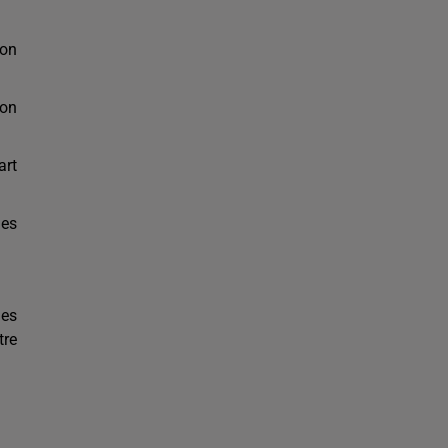
ion
Capricorne
Verseau
Poissons
ion
art
des
les
tre