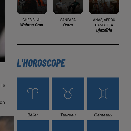
16 mai 2024
Baya: La Muse Algérienne Qui a
Charmé le Monde
31 décembre 2025
Une CAN bien lancée entre
cérémonial, confirmations et
démonstrations
 le
22 décembre 2025
Couscous de saison : marché local et
cuisine du Maghreb
ion