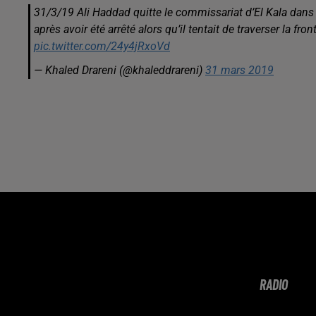
31/3/19 Ali Haddad quitte le commissariat d’El Kala dans l
après avoir été arrêté alors qu’il tentait de traverser la fr
pic.twitter.com/24y4jRxoVd
— Khaled Drareni (@khaleddrareni)
31 mars 2019
RADIO