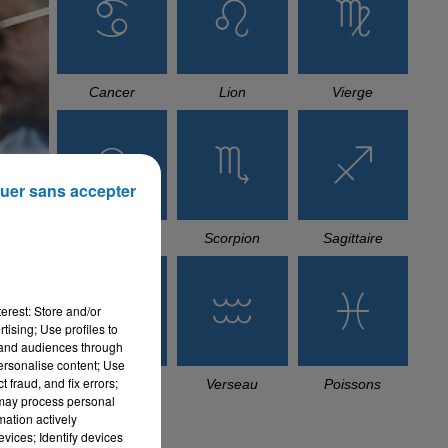
TITRES DIFFUSÉS
11h56
11h56
11h51
11h51
11h48
11h48
uer sans accepter
CHEB BILAL
SANFARA
ANAS, ABDOU
Wahran Oran
Ostra
GAMBETTA
Djazaïria
erest: Store and/or
tising; Use profiles to
tand audiences through
L'HOROSCOPE
personalise content; Use
 fraud, and fix errors;
 may process personal
mation actively
vices; Identify devices